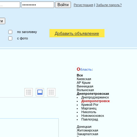
Регистрация
|
Забыли пароль?
по заголовку
Добавить объявление
c фото
О
бласть:
Все
Киевская
АР Крым
Винницкая
Волынская
Днепропетровская
Днепродзержинск
Днепропетровск
Кривой Рог
Марганец
Никополь
Новомосковск
Павлоград
Донецкая
Житомирская
Закарпатская