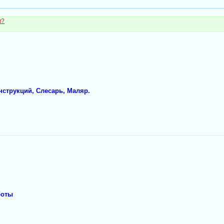
м?
струкций, Слесарь, Маляр.
боты