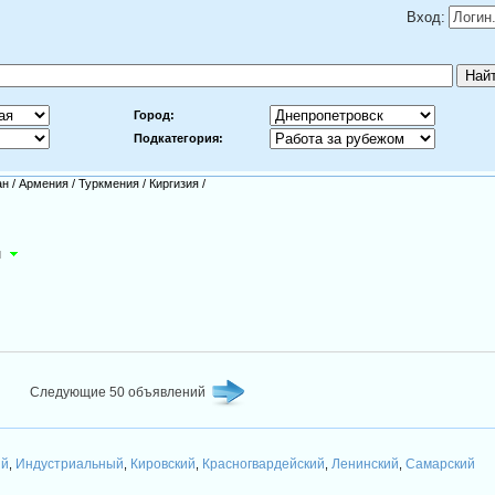
Вход:
Город:
Подкатегория:
ан
/
Армения
/
Туркмения
/
Киргизия
/
м
Следующие 50 объявлений
ый
Индустриальный
Кировский
Красногвардейский
Ленинский
Самарский
,
,
,
,
,