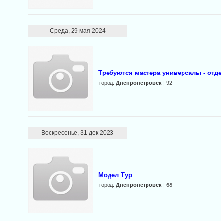
Среда, 29 мая 2024
Требуются мастера универсалы - отд
город:
Днепропетровск
| 92
Воскресенье, 31 дек 2023
Модел Тур
город:
Днепропетровск
| 68