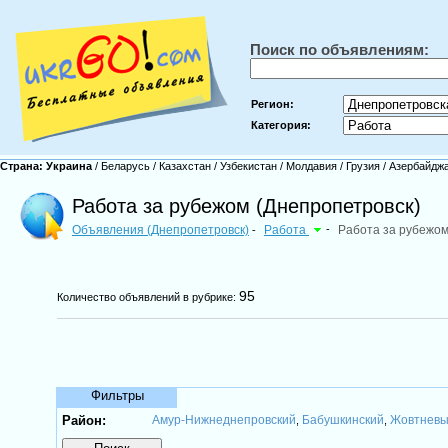
Поиск по объявлениям:
Регион:
Категория:
Страна:
Украина
/
Беларусь
/
Казахстан
/
Узбекистан
/
Молдавия
/
Грузия
/
Азербайдж
Работа за рубежом (Днепропетровск)
Объявления (Днепропетровск)
Работа
-
Работа за рубежо
-
95
Количество объявлений в рубрике:
Фильтры
Район:
Амур-Нижнеднепровский
Бабушкинский
Жовтнев
,
,