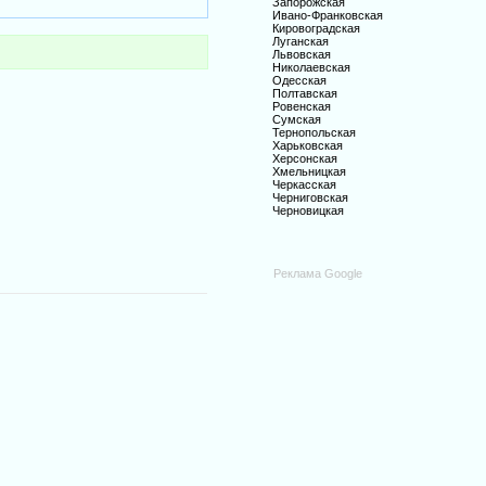
Запорожская
Ивано-Франковская
Кировоградская
Луганская
Львовская
Николаевская
Одесская
Полтавская
Ровенская
Сумская
Тернопольская
Харьковская
Херсонская
Хмельницкая
Черкасская
Черниговская
Черновицкая
Реклама Google