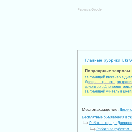
Реклама Google
Главные рубрики Ukr
Популярные запросы:
за границей инженер в Дне
Днепропетровске
за грани
волонтер в Днепропетровс
за границей учитель в Дне
Местонахождение:
Доски 
Бесплатные объявления в У
Работа в городе Днепро
Работа за рубежом -