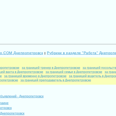
Go.COM Днепропетровск
Рубрики в разделе "Работа" Днепроп
|
пропетровске
за границей тренер в Днепропетровске
за границей посольств
цей вахта в Днепропетровске
за границей семья в Днепропетровске
за гран
ке
за границей временно в Днепропетровске
за границей водитель в Днепро
пропетровске
за границей преподаватель в Днепропетровске
объявлений - Днепропетровск
краине
петровск
 Днепропетровск