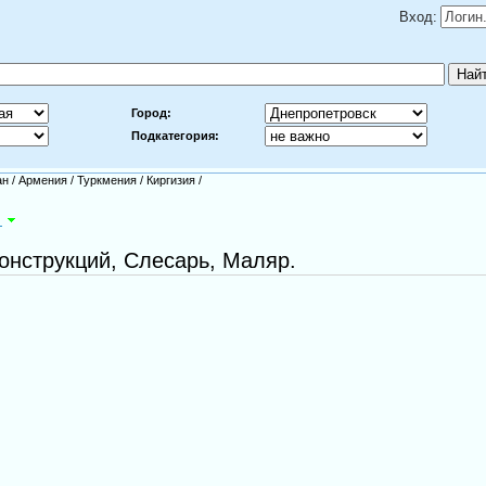
Вход:
Город:
Подкатегория:
ан
/
Армения
/
Туркмения
/
Киргизия
/
м
нструкций, Слесарь, Маляр.