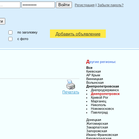
Регистрация
|
Забыли пароль?
по заголовку
Добавить объявление
c фото
Д
ругие регионы:
Все
Киевская
АР Крым
Винницкая
Волынская
Днепропетровская
Днепродзержинск
Печатать
Днепропетровск
Кривой Рог
Марганец
Никополь
Новомосковск
Павлоград
Донецкая
Житомирская
Закарпатская
Запорожская
Ивано-Франковская
Кировоградская