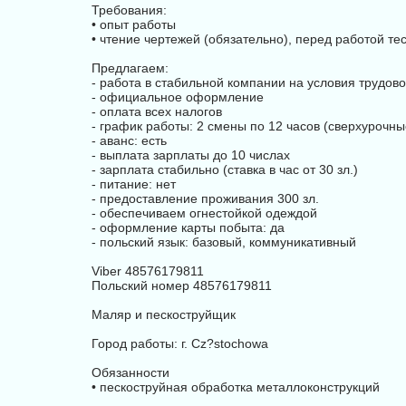
Требования:
• опыт работы
• чтение чертежей (обязательно), перед работой те
Предлагаем:
- работа в стабильной компании на условия трудово
- официальное оформление
- оплата всех налогов
- график работы: 2 смены по 12 часов (сверхурочны
- аванс: есть
- выплата зарплаты до 10 числах
- зарплата стабильно (ставка в час от 30 зл.)
- питание: нет
- предоставление проживания 300 зл.
- обеспечиваем огнестойкой одеждой
- оформление карты побыта: да
- польский язык: базовый, коммуникативный
Vibеr 48576179811
Польский номер 48576179811
Маляр и пескоструйщик
Город работы: г. Cz?stochowa
Обязанности
• пескоструйная обработка металлоконструкций