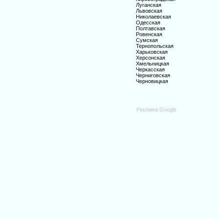
Луганская
Львовская
Николаевская
Одесская
Полтавская
Ровенская
Сумская
Тернопольская
Харьковская
Херсонская
Хмельницкая
Черкасская
Черниговская
Черновицкая
Реклама Google