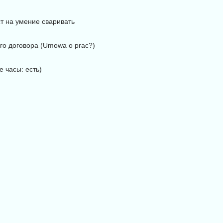
ст на умение сваривать
го договора (Umowa o prac?)
е часы: есть)