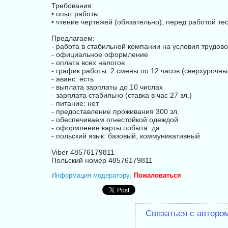
Требования:
• опыт работы
• чтение чертежей (обязательно), перед работой те
Предлагаем:
- работа в стабильной компании на условия трудово
- официальное оформление
- оплата всех налогов
- график работы: 2 смены по 12 часов (сверхурочны
- аванс: есть
- выплата зарплаты до 10 числах
- зарплата стабильно (ставка в час 27 зл.)
- питание: нет
- предоставление проживания 300 зл.
- обеспечиваем огнестойкой одеждой
- оформление карты побыта: да
- польский язык: базовый, коммуникативный
Vibеr 48576179811
Польский номер 48576179811
Информация модератору:
Пожаловаться
Связаться с авторо