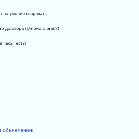
ст на умение сваривать
го договора (Umowa o prac?)
е часы: есть)
м объявления: