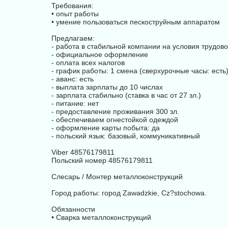
Требования:
• опыт работы
• умение пользоваться пескоструйным аппаратом
Предлагаем:
- работа в стабильной компании на условия трудово
- официальное оформление
- оплата всех налогов
- график работы: 1 смена (сверхурочные часы: есть
- аванс: есть
- выплата зарплаты до 10 числах
- зарплата стабильно (ставка в час от 27 зл.)
- питание: нет
- предоставление проживания 300 зл.
- обеспечиваем огнестойкой одеждой
- оформление карты побыта: да
- польский язык: базовый, коммуникативный
Vibеr 48576179811
Польский номер 48576179811
Слесарь / Монтер металлоконструкций
Город работы: город Zawadzkie, Cz?stochowa.
Обязанности
• Сварка металлоконструкций