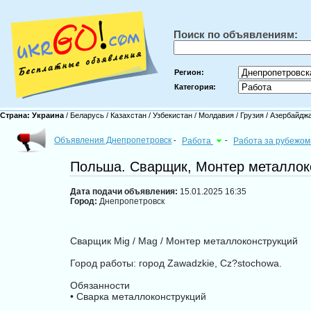
Поиск по объявлениям:
Регион:
Категория:
Страна:
Украина
/
Беларусь
/
Казахстан
/
Узбекистан
/
Молдавия
/
Грузия
/
Азербайдж
Объявления Днепропетровск
-
Работа
-
Работа за рубежо
Польша. Сварщик, Монтер металлоко
Дата подачи объявления:
15.01.2025 16:35
Город:
Днепропетровск
Сварщик Mig / Mag / Монтер металлоконструкций
Город работы: город Zawadzkie, Cz?stochowa.
Обязанности
• Сварка металлоконструкций