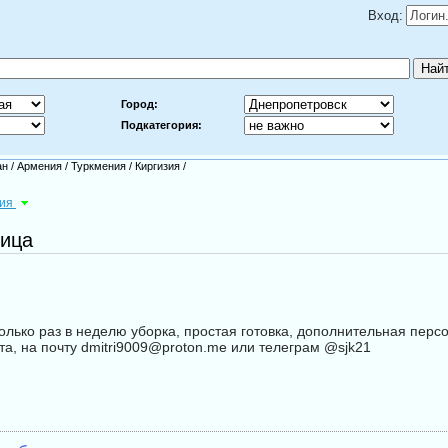
Вход:
Город:
Подкатегория:
ан
/
Армения
/
Туркмения
/
Киргизия
/
ния
ница
олько раз в неделю уборка, простая готовка, дополнительная перс
ста, на почту dmitri9009@proton.me или телеграм @sjk21