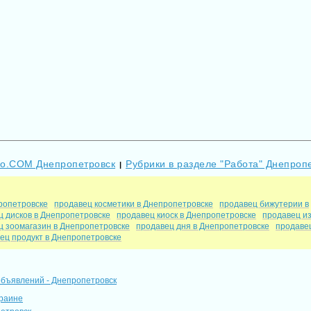
Go.COM Днепропетровск
Рубрики в разделе "Работа" Днепроп
|
ропетровске
продавец косметики в Днепропетровске
продавец бижутерии в
ц дисков в Днепропетровске
продавец киоск в Днепропетровске
продавец и
ц зоомагазин в Днепропетровске
продавец дня в Днепропетровске
продаве
ец продукт в Днепропетровске
объявлений - Днепропетровск
краине