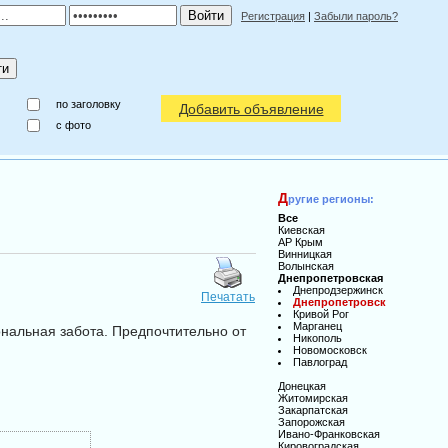
Регистрация
|
Забыли пароль?
по заголовку
Добавить объявление
c фото
Д
ругие регионы:
Все
Киевская
АР Крым
Винницкая
Волынская
Днепропетровская
Днепродзержинск
Печатать
Днепропетровск
Кривой Рог
Марганец
ональная забота. Предпочтительно от
Никополь
Новомосковск
Павлоград
Донецкая
Житомирская
Закарпатская
Запорожская
Ивано-Франковская
Кировоградская