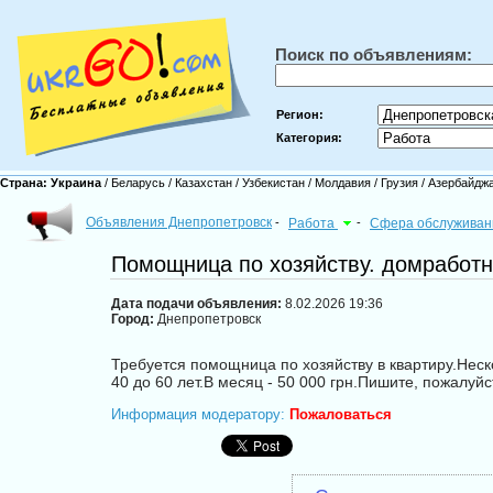
Поиск по объявлениям:
Регион:
Категория:
Страна:
Украина
/
Беларусь
/
Казахстан
/
Узбекистан
/
Молдавия
/
Грузия
/
Азербайдж
Объявления Днепропетровск
-
Работа
-
Сфера обслужива
Помощница по хозяйству. домработ
Дата подачи объявления:
8.02.2026 19:36
Город:
Днепропетровск
Требуется помощница по хозяйству в квартиру.Неск
40 до 60 лет.В месяц - 50 000 грн.Пишите, пожалуй
Информация модератору:
Пожаловаться