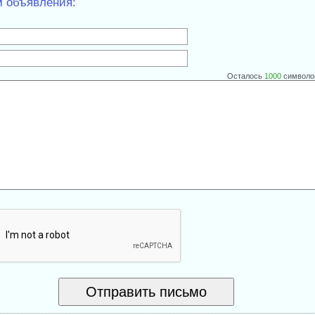
м объявления:
Осталось
1000
символо