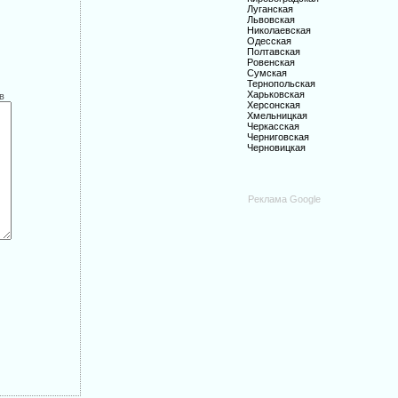
Луганская
Львовская
Николаевская
Одесская
Полтавская
Ровенская
Сумская
Тернопольская
Харьковская
в
Херсонская
Хмельницкая
Черкасская
Черниговская
Черновицкая
Реклама Google