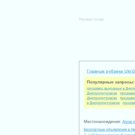
Реклама Google
Главные рубрики Ukr
Популярные запросы:
продавец выходные в Днеп
Днепропетровске
продаве
Днепропетровске
продаве
в Днепропетровске
продав
Местонахождение:
Доски 
Бесплатные объявления в У