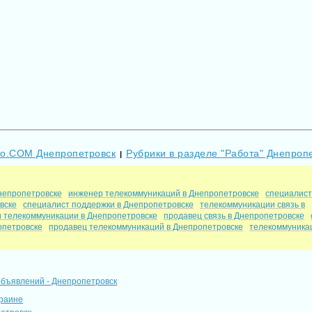
Go.COM Днепропетровск
Рубрики в разделе "Работа" Днепроп
|
непропетровске
инженер телекоммуникаций в Днепропетровске
специалист
вске
специалист поддержки в Днепропетровске
телекоммуникации связь в
и телекоммуникации в Днепропетровске
продавец связь в Днепропетровске
опетровске
продавец телекоммуникаций в Днепропетровске
телекоммуника
объявлений - Днепропетровск
краине