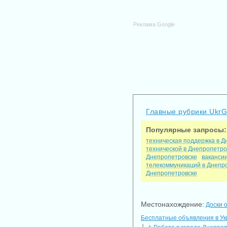
Реклама Google
Главные рубрики Ukr
Популярные запросы:
техническая поддержка в Д
технической в Днепропетро
Днепропетровске
ваканси
телекоммуникаций в Днепр
Днепропетровске
Местонахождение:
Доски 
Бесплатные объявления в У