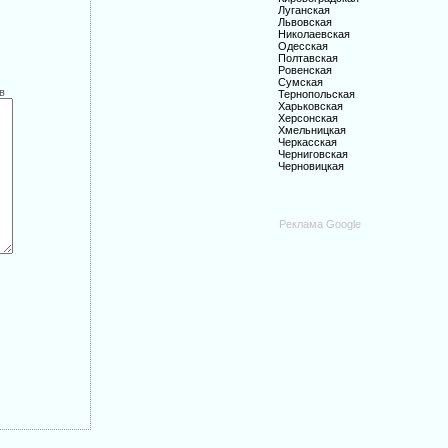
Луганская
Львовская
Николаевская
Одесская
Полтавская
Ровенская
Сумская
в
Тернопольская
Харьковская
Херсонская
Хмельницкая
Черкасская
Черниговская
Черновицкая
Реклама Google