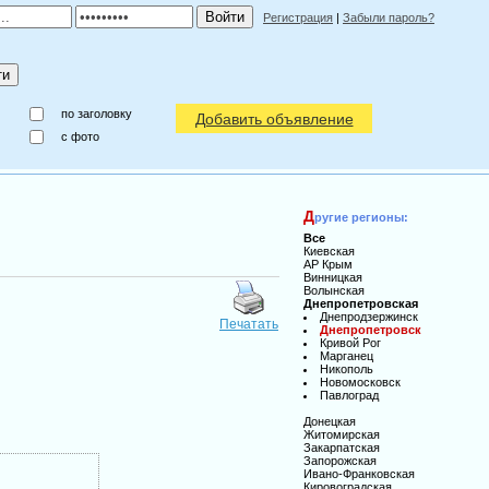
Регистрация
|
Забыли пароль?
по заголовку
Добавить объявление
c фото
Д
ругие регионы:
Все
Киевская
АР Крым
Винницкая
Волынская
Днепропетровская
Днепродзержинск
Печатать
Днепропетровск
Кривой Рог
Марганец
Никополь
Новомосковск
Павлоград
Донецкая
Житомирская
Закарпатская
Запорожская
Ивано-Франковская
Кировоградская