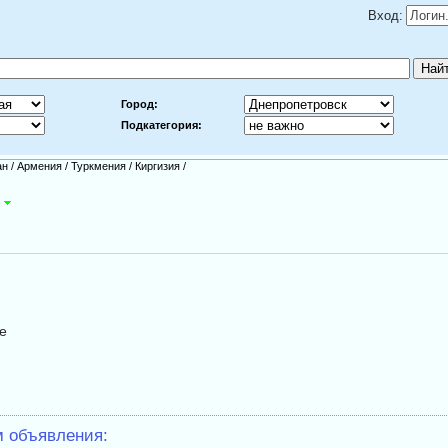
Вход:
Город:
Подкатегория:
ан
/
Армения
/
Туркмения
/
Киргизия
/
е
м объявления: