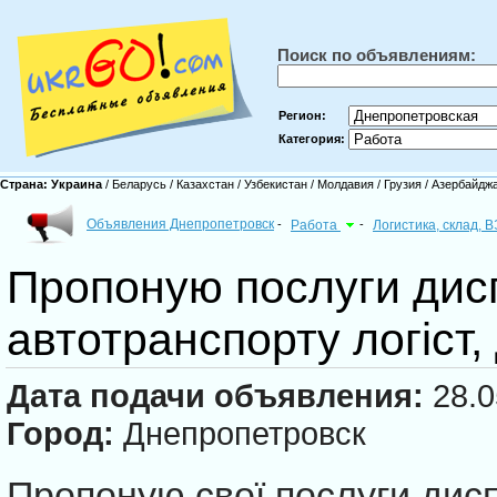
Поиск по объявлениям:
Регион:
Категория:
Страна:
Украина
/
Беларусь
/
Казахстан
/
Узбекистан
/
Молдавия
/
Грузия
/
Азербайдж
Объявления Днепропетровск
-
Работа
-
Логистика, склад, 
Пропоную послуги дис
автотранспорту логіст,
Дата подачи объявления:
28.0
Город:
Днепропетровск
Пропоную свої послуги дис