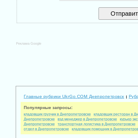
Реклама Google
Главные рубрики UkrGo.COM Днепропетровск
Руб
|
Популярные запросы:
кладовщик грузчик в Днепропетровске
кладовщик ресторан в Д
Днепропетровске
вэд менеджер в Днепропетровске
курьер эк
Днепропетровске
транспортная логистика в Днепропетровске
отдел в Днепропетровске
кладовщик помощник в Днепропетро