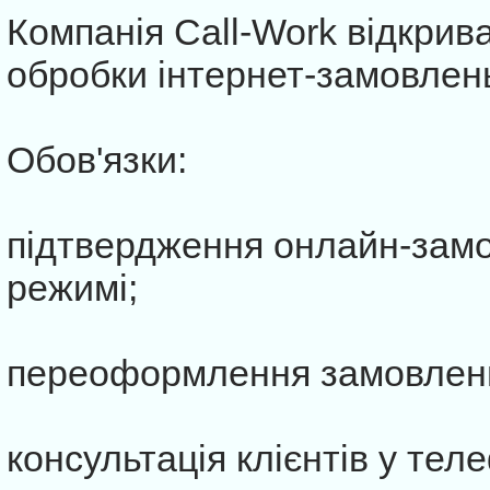
Компанія Call-Work відкрива
обробки інтернет-замовлен
Обов'язки:
підтвердження онлайн-зам
режимі;
переоформлення замовлен
консультація клієнтів у те