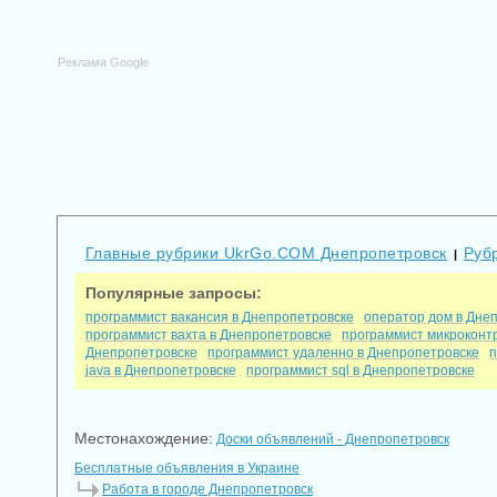
Реклама Google
Главные рубрики UkrGo.COM Днепропетровск
Руб
|
Популярные запросы:
программист вакансия в Днепропетровске
оператор дом в Дне
программист вахта в Днепропетровске
программист микроконт
Днепропетровске
программист удаленно в Днепропетровске
п
java в Днепропетровске
программист sql в Днепропетровске
Местонахождение:
Доски объявлений - Днепропетровск
Бесплатные объявления в Украине
Работа в городе Днепропетровск