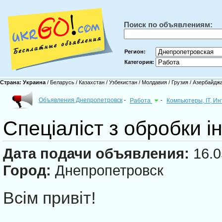
Поиск по объявлениям:
Регион:
Категория:
Страна:
Украина
/
Беларусь
/
Казахстан
/
Узбекистан
/
Молдавия
/
Грузия
/
Азербайдж
Объявления Днепропетровск
-
Работа
-
Компьютеры, IT, И
Спеціаліст з обробки 
Дата подачи объявления:
16.0
Город:
Днепропетровск
Всім привіт!