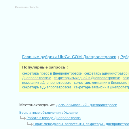
Реклама Google
Главные рубрики UkrGo.COM Днепропетровск
Руб
|
Популярные запросы:
секретарь пресс в Днепропетровске
секретарь администратор 
Днепропетровске
секретарь выходной в Днепропетровске
сек
помощник в Днепропетровске
секретарь компании в Днепропет
секретарь в Днепропетровске
секретарь вакансии в Днепропет
Местонахождение:
Доски объявлений - Днепропетровск
Бесплатные объявления в Украине
Работа в городе Днепропетровск
Офис-менеджеры. ассистенты, секретари - Днепропетро