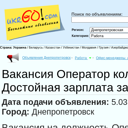
Поиск по объявлениям:
Регион:
Категория:
Страна:
Украина
/
Беларусь
/
Казахстан
/
Узбекистан
/
Молдавия
/
Грузия
/
Азербайдж
Объявления Днепропетровск
-
Работа
-
Офис-менеджеры. 
Вакансия Оператор ко
Достойная зарплата з
Дата подачи объявления:
5.03
Город:
Днепропетровск
Вакансия на должность Опе