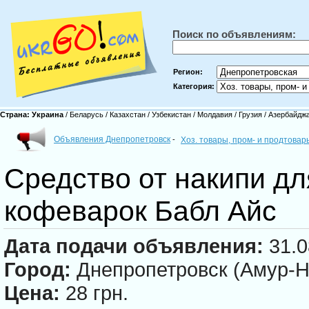
Поиск по объявлениям:
Регион:
Категория:
Страна:
Украина
/
Беларусь
/
Казахстан
/
Узбекистан
/
Молдавия
/
Грузия
/
Азербайдж
Объявления Днепропетровск
-
Хоз. товары, пром- и продтова
Средство от накипи дл
кофеварок Бабл Айс
Дата подачи объявления:
31.0
Город:
Днепропетровск (Амур-Н
Цена:
28 грн.