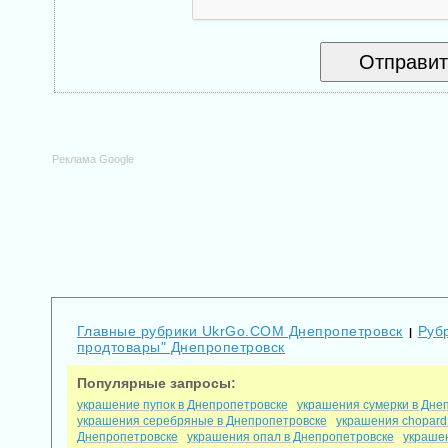
Реклама Google
Главные рубрики UkrGo.COM Днепропетровск
Рубр
|
продтовары" Днепропетровск
Популярные запросы:
украшение пупок в Днепропетровске
украшения сумерки в Дне
украшения серебряные в Днепропетровске
украшения chopard
Днепропетровске
украшения опал в Днепропетровске
украше