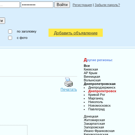
Регистрация
|
Забыли пароль?
по заголовку
Добавить объявление
c фото
Д
ругие регионы:
Все
Киевская
АР Крым
Винницкая
Волынская
Днепропетровская
Днепродзержинск
Печатать
Днепропетровск
Кривой Рог
Марганец
Никополь
Новомосковск
Павлоград
Донецкая
Житомирская
Закарпатская
Запорожская
Ивано-Франковская
Кировоградская