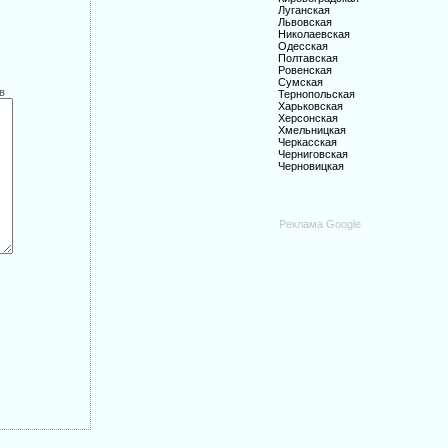
Луганская
Львовская
Николаевская
Одесская
Полтавская
Ровенская
Сумская
в
Тернопольская
Харьковская
Херсонская
Хмельницкая
Черкасская
Черниговская
Черновицкая
Реклама Google