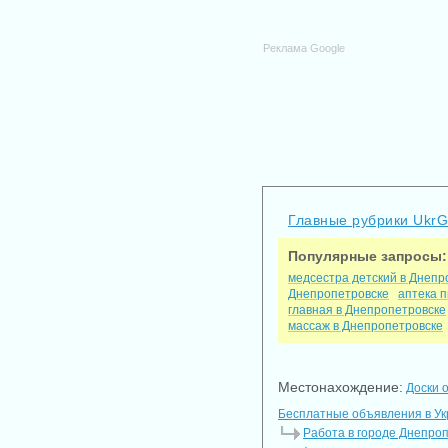
Реклама Google
Главные рубрики Ukr
Популярные запросы:
медсестра детский в Днепр
Днепропетровске
аптека 
главная в Днепропетровске
массаж в Днепропетровске
Местонахождение:
Доски 
Бесплатные объявления в У
Работа в городе Днепро