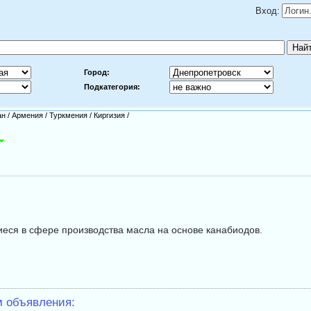
Вход:
Город:
Подкатегория:
ан
/
Армения
/
Туркмения
/
Киргизия
/
еся в сфере производства масла на основе канабиодов.
м объявления: