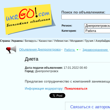
Поиск по объявлениям:
Регион:
Категория:
Страна:
Украина
/
Беларусь
/
Казахстан
/
Узбекистан
/
Молдавия
/
Грузия
/
Азербайдж
Объявления Днепропетровск
-
Работа
-
Здравоохранение
Диета
Дата подачи объявления:
17.01.2022 00:40
Город:
Днепропетровск
Предлагаю сотрудничество с компанией занимающи
Информация модератору:
Пожаловаться
Связаться с авторо