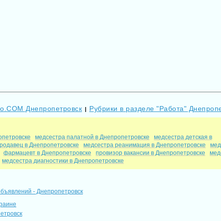
Go.COM Днепропетровск
Рубрики в разделе "Работа" Днепроп
|
опетровске
медсестра палатной в Днепропетровске
медсестра детская в
продавец в Днепропетровске
медсестра реанимация в Днепропетровске
мед
фармацевт в Днепропетровске
провизор вакансии в Днепропетровске
мед
медсестра диагностики в Днепропетровске
объявлений - Днепропетровск
краине
петровск