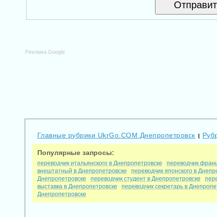
Реклама Google
Главные рубрики UkrGo.COM Днепропетровск
Руб
|
Популярные запросы:
переводчик итальянского в Днепропетровске
переводчик франц
внештатный в Днепропетровске
переводчик японского в Днепр
Днепропетровске
переводчик студент в Днепропетровске
пер
выставка в Днепропетровске
переводчик секретарь в Днепропе
Днепропетровске