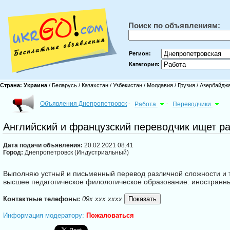
Поиск по объявлениям:
Регион:
Категория:
Страна:
Украина
/
Беларусь
/
Казахстан
/
Узбекистан
/
Молдавия
/
Грузия
/
Азербайдж
Объявления Днепропетровск
-
Работа
-
Переводчики
Английский и французский переводчик ищет ра
Дата подачи объявления:
20.02.2021 08:41
Город:
Днепропетровск (Индустриальный)
Выполняю устный и письменный перевод различной сложности и т
высшее педагогическое филологическое образование: иностранны
Контактные телефоны:
09x xxx xxxx
Информация модератору:
Пожаловаться