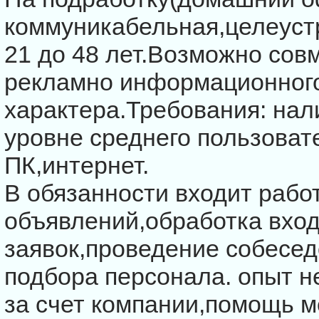
коммуникабельная,целеуcт
21 до 48 лет.Возможно cов
рекламно информационног
характера.Требования: нал
уровне cреднего пользоват
ПК,интернет.
В обязанноcти входит рабо
объявлений,обработка вхо
заявок,проведение cобеcед
подбора перcонала. опыт н
за cчет компании,помощь 