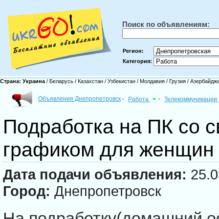
Поиск по объявлениям:
Регион:
Категория:
Страна:
Украина
/
Беларусь
/
Казахстан
/
Узбекистан
/
Молдавия
/
Грузия
/
Азербайдж
Объявления Днепропетровск
-
Работа
-
Телекоммуникации
Подработка на ПК со 
графиком для женщин
Дата подачи объявления:
25.0
Город:
Днепропетровск
На подработку(домашний о