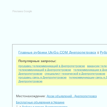
Реклама Google
Главные рубрики UkrGo.COM Днепропетровск
Руб
|
Популярные запросы:
продавец телекоммуникаций в Днепропетровске
вакансии тел
телекоммуникаций в Днепропетровске
телекоммуникации в Дн
Днепропетровске
специалист технической в Днепропетровске
продавец связь в Днепропетровске
телекоммуникации связь в 
Днепропетровске
Местонахождение:
Доски объявлений - Днепропетровск
Бесплатные объявления в Украине