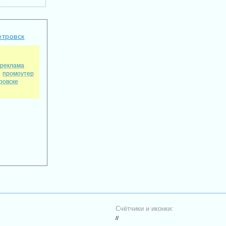
етровск
реклама
промоутер
ровске
Счётчики и иконки:
//