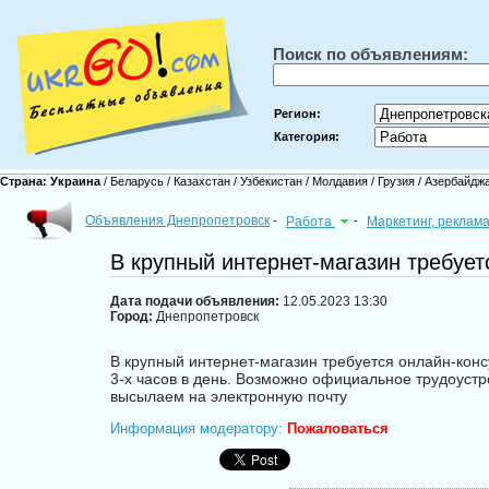
Поиск по объявлениям:
Регион:
Категория:
Страна:
Украина
/
Беларусь
/
Казахстан
/
Узбекистан
/
Молдавия
/
Грузия
/
Азербайдж
Объявления Днепропетровск
-
Работа
-
Маркетинг, реклам
В крупный интернет-мaгaзин требует
Дата подачи объявления:
12.05.2023 13:30
Город:
Днепропетровск
В крупный интернет-мaгaзин требуется онлайн-консу
3-х часов в день. Возможно официaльное трудоустро
высылаем нa электронную почту
Информация модератору:
Пожаловаться