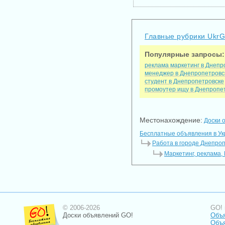
Главные рубрики Ukr
Популярные запросы:
реклама маркетинг в Днепр
менеджер в Днепропетровс
студент в Днепропетровске
промоутер ищу в Днепропе
Местонахождение:
Доски 
Бесплатные объявления в У
Работа в городе Днепро
Маркетинг, реклама,
© 2006-2026
GO! 
Доски объявлений GO!
Объя
Объя