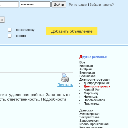
Регистрация
|
Забыли пароль?
по заголовку
Добавить объявление
c фото
Д
ругие регионы:
Все
Киевская
АР Крым
Винницкая
Волынская
Днепропетровская
Днепродзержинск
Печатать
Днепропетровск
Кривой Рог
Марганец
вия: удаленная работа. Занятость от
Никополь
сть, ответственность.. Подробности
Новомосковск
Павлоград
Донецкая
Житомирская
Закарпатская
Запорожская
Ивано-Франковская
Кировоградская