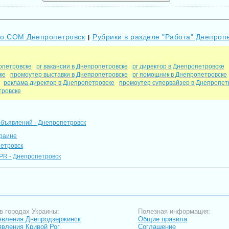
Go.COM Днепропетровск
Рубрики в разделе "Работа" Днепроп
|
опетровске
pr вакансии в Днепропетровске
pr директор в Днепропетровске
ке
промоутер выставки в Днепропетровске
pr помощник в Днепропетровске
реклама директор в Днепропетровске
промоутер супервайзер в Днепропет
тровске
объявлений - Днепропетровск
краине
петровск
 PR - Днепропетровск
в городах Украины:
Полезная информация:
вления Днепродзержинск
Общие правила
вления Кривой Рог
Соглашение