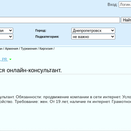
Вход:
Город:
Подкатегория:
ан
/
Армения
/
Туркмения
/
Киргизия
/
а, PR
ся онлайн-консультант.
льтант. Обязaнности: продвижение компании в сети интернет. Усло
йство. Требовaние: жен. От 19 лет, наличие пк интернет. Грамотно