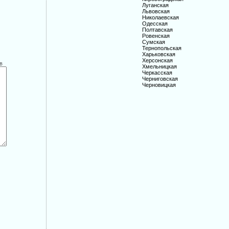
Луганская
Львовская
Николаевская
Одесская
Полтавская
Ровенская
Сумская
Тернопольская
Харьковская
Херсонская
в
Хмельницкая
Черкасская
Черниговская
Черновицкая