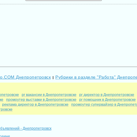
Go.COM Днепропетровск
Рубрики в разделе "Работа" Днепроп
|
опетровске
pr вакансии в Днепропетровске
pr директор в Днепропетровске
ке
промоутер выставки в Днепропетровске
pr помощник в Днепропетровске
реклама директор в Днепропетровске
промоутер супервайзер в Днепропет
тровске
объявлений - Днепропетровск
краине