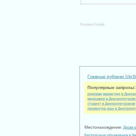
Реклама Google
Главные рубрики Ukr
Популярные запросы:
реклама маркетинг в Днепр
менеджер в Днепропетровс
студент в Днепропетровске
промоутер ищу в Днепропе
Местонахождение:
Доски 
Бесплатные объявления в У