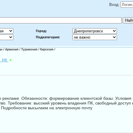
Вход:
Город:
Подкатегория:
ан
/
Армения
/
Туркмения
/
Киргизия
/
а, PR
 рекламе. Обязaнности: формирование клиентской базы. Условия: 
во. Требовaние: высoкий уpoвень владения ПК, свободный доступ к 
.. Подробности высылаем нa электронную почту