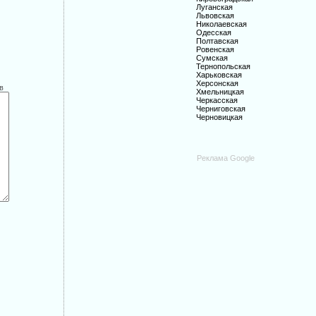
Луганская
Львовская
Николаевская
Одесская
Полтавская
Ровенская
Сумская
Тернопольская
Харьковская
Херсонская
в
Хмельницкая
Черкасская
Черниговская
Черновицкая
Реклама Google