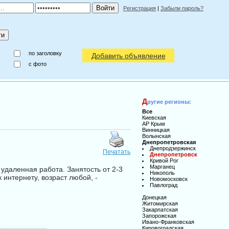
Регистрация
|
Забыли пароль?
по заголовку
Добавить объявление
c фото
Д
ругие регионы:
Все
Киевская
АР Крым
Винницкая
Волынская
Днепропетровская
Днепродзержинск
Печатать
Днепропетровск
Кривой Рог
Марганец
удаленная работа. Занятость от 2-3
Никополь
интернету, вoзpаст любoй, -
Новомосковск
Павлоград
Донецкая
Житомирская
Закарпатская
Запорожская
Ивано-Франковская
Кировоградская