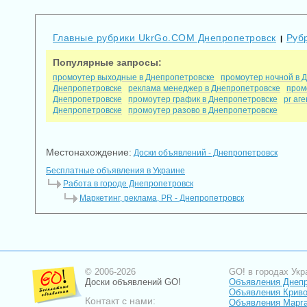
Главные рубрики UkrGo.COM Днепропетровск
Руб
|
Популярные запросы:
промоутер выходные в Днепропетровске
промоутер ночной в 
Днепропетровске
реклама менеджер в Днепропетровске
пром
Днепропетровске
промоутер график в Днепропетровске
pr аг
Днепропетровске
промоутер разово в Днепропетровске
Местонахождение:
Доски объявлений - Днепропетровск
Бесплатные объявления в Украине
Работа в городе Днепропетровск
Маркетинг, реклама, PR - Днепропетровск
© 2006-2026
GO! в городах Укр
Доски объявлений GO!
Объявления Днеп
Объявления Криво
Контакт с нами:
Объявления Марг