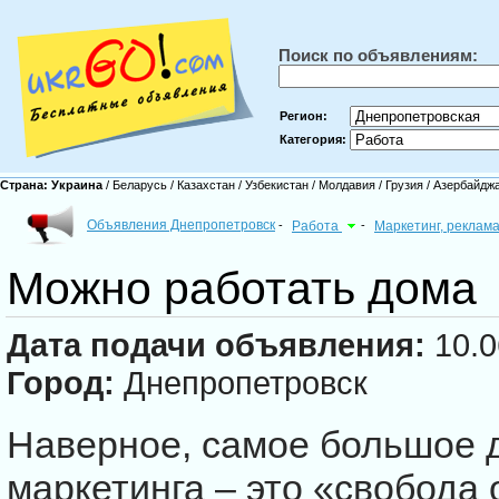
Поиск по объявлениям:
Регион:
Категория:
Страна:
Украина
/
Беларусь
/
Казахстан
/
Узбекистан
/
Молдавия
/
Грузия
/
Азербайдж
Объявления Днепропетровск
-
Работа
-
Маркетинг, реклам
Можно работать дома
Дата подачи объявления:
10.0
Город:
Днепропетровск
Наверное, самое большое д
маркетинга – это «свобода 