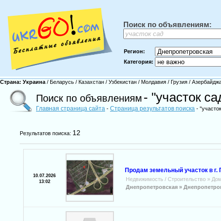
Поиск по объявлениям:
Регион:
Категория:
Страна:
Украина
/
Беларусь
/
Казахстан
/
Узбекистан
/
Молдавия
/
Грузия
/
Азербайдж
- "участок са
Поиск по объявлениям
Главная страница сайта
Страница результатов поиска
-
- "участок
12
Результатов поиска:
Продам земельный участок в г.
10.07.2026
Недвижимость / Строительство
»
Дом
13:02
Днепропетровская »
Днепропетро