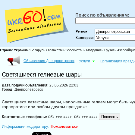
Поиск по объявлениям:
Регион:
Категория:
Страна:
Украина
/
Беларусь
/
Казахстан
/
Узбекистан
/
Молдавия
/
Грузия
/
Азербайдж
Объявления Днепропетровск
-
Услуги
-
Организация праздн
Светяшиеся гелиевые шары
Дата подачи объявления:
23.05.2026 22:03
Город:
Днепропетровск
Светящиеся латексные шары, наполненные гелием могут быть чу
корпоративе или любом другом празднике.
Контактные телефоны:
06x xxx xxxx; 06x xxx xxxx
Информация модератору:
Пожаловаться