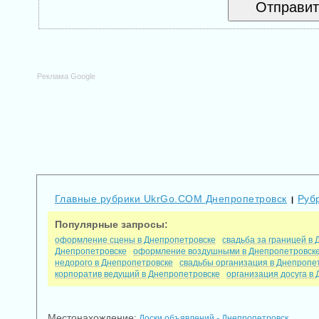
Реклама Google
Главные рубрики UkrGo.COM Днепропетровск
Руб
|
Популярные запросы:
оформление сцены в Днепропетровске
свадьба за границей в
Днепропетровске
оформление воздушными в Днепропетровск
недорого в Днепропетровске
свадьбы организация в Днепропе
корпоратив ведущий в Днепропетровске
организация досуга в
Местонахождение:
Доски объявлений - Днепропетровск