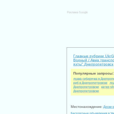
Реклама Google
Главные рубрики Ukr
Водный / Авиа трансп
яхты" Днепропетровск
Популярные запросы:
лодка сибирячка в Днепроп
риб в Днепропетровске
ло
Днепропетровске
катер si
Днепропетровске
Местонахождение:
Доски 
Бесплатные объявления в У