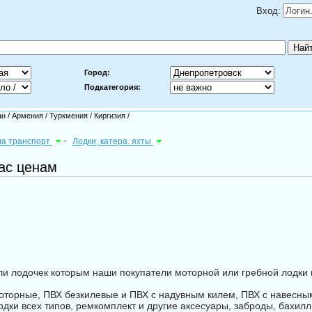
Вход:
Город:
Подкатегория:
ан
/
Армения
/
Туркмения
/
Киргизия
/
виа транспорт
-
Лодки, катера. яхты
ас ценам
и лодочек которым наши покупатели моторной или гребной лодки
оторные, ПВХ безкилевые и ПВХ с надувным килем, ПВХ с навесны
одки всех типов, ремкомплект и другие аксесуары, заброды, бахил