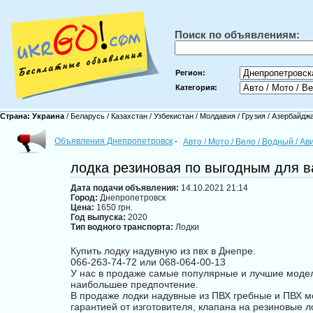
Поиск по объявлениям:
Регион:
Категория:
Страна:
Украина
/
Беларусь
/
Казахстан
/
Узбекистан
/
Молдавия
/
Грузия
/
Азербайдж
Объявления Днепропетровск
-
Авто / Мото / Вело / Водный / А
лодка резиновая по выгодным для в
Дата подачи объявления:
14.10.2021 21:14
Город:
Днепропетровск
Цена:
1650 грн.
Год выпуска:
2020
Тип водного транспорта:
Лодки
Купить лодку надувную из пвх в Днепре.
066-263-74-72 или 068-064-00-13
У нас в продаже самые популярные и лучшие модел
наибольшее предпочтение.
В продаже лодки надувные из ПВХ гребные и ПВХ м
гарантией от изготовителя, клапана на резиновые л