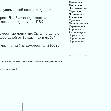
Луганская
Львовская
Николаевская
рисущими всей нашей лодочной
Одесская
Полтавская
триж, Язь, Чайка одноместная,
Ровенская
Сумская
лекгие, недорогие из ПВХ.
Тернопольская
Харьковская
Херсонская
Хмельницкая
оместные лодки пвх Скиф по цене от
Черкасская
доставкой от 1 лодки пвх в любой
Черниговская
Черновицкая
 лисичанка Язь двухместная 2100 грн.
Реклама Google
те нам, у нас только лучие модели по
мо сейчас!