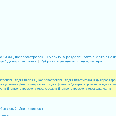
Go.COM Днепропетровск
Рубрики в разделе "Авто / Мото / Вело
|
орт" Днепропетровск
Рубрики в разделе "Лодки, катера.
|
етровске
лодка пелла в Днепропетровске
лодка пластиковая в Днепропетро
дка уфимка в Днепропетровске
лодка фрегат в Днепропетровске
лодка скла
lver в Днепропетровске
лодка корсар в Днепропетровске
лодка флагман в
объявлений - Днепропетровск
краине