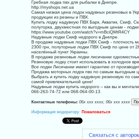
Гребная лодка пвх для рыбалки в Днепре.
http://myshops.net.ua
Самая низкая цена лодок надувных резиновых в У
продукции из резины и ПВХ.
Купить лодку надувную ПВХ Барк, Акватик, Скиф, Ск
полуторка, двухместная по выгодным ценам - лодки
https://www.youtube.com/watch?v=mBciQMtR4CY
Надувные лодки Скиф недорого в Днепре.
В продаже надувные лодки ПВХ Скиф - плотность м
2300 грн, полуторные лодки ПВХ Скиф по цене от 28
населённый пункт Украины.
В продаже резиновые лодки лисичанки одноместные 
Резиновую лодку стоит использовать в холодное вр
Все лодки Лисичанки имеют гарантию от производите
Продажа моторных лодок пвх по самым выгодным ц
Выбрать и купить лодку надувную резиновую по само
самой привлекательной цене!
Надувные лодки купить недорого – как вы и мечтали,
066-263-74-72 или 068-064-00-13.
Контактные телефоны:
06x xxx xxxx; 06x xxx xxxx
Информация модератору:
Пожаловаться
Связаться с авторо