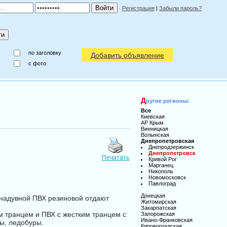
Регистрация
|
Забыли пароль?
по заголовку
Добавить объявление
c фото
Д
ругие регионы:
Все
Киевская
АР Крым
Винницкая
Волынская
Днепропетровская
Днепродзержинск
Днепропетровск
Печатать
Кривой Рог
Марганец
Никополь
Новомосковск
Павлоград
Донецкая
 надувной ПВХ резиновой отдают
Житомирская
Закарпатская
м транцем и ПВХ с жестким транцем с
Запорожская
Ивано-Франковская
лы, ледобуры.
Кировоградская