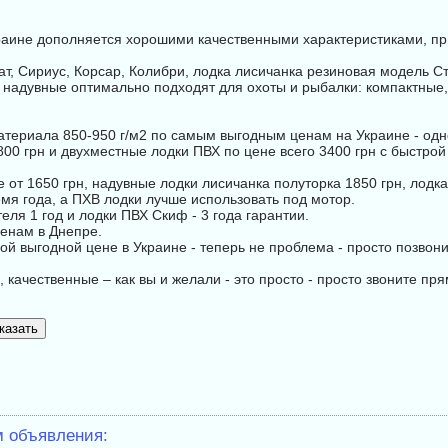
краине дополняется хорошими качественными характеристиками, п
ат, Сириус, Корсар, Колибри, лодка лисичанка резиновая модель С
 надувные оптимально подходят для охоты и рыбалки: компактные, 
атериала 850-950 г/м2 по самым выгодным ценам на Украине - одн
00 грн и двухместные лодки ПВХ по цене всего 3400 грн с быстрой 
от 1650 грн, надувные лодки лисичанка полуторка 1850 грн, лодка
емя года, а ПХВ лодки лучше использовать под мотор.
ля 1 год и лодки ПВХ Скиф - 3 года гарантии.
енам в Днепре.
й выгодной цене в Украине - теперь не проблема - просто позвони
 качественные – как вы и желали - это просто - просто звоните пря
м объявления: