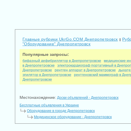
Главные рубрики UkrGo.COM Днепропетровск
Руб
|
"Оборудование" Днепропетровск
Популярные запросы:
бифазный дефибриллятор в Днепропетровске
медицинские ин
в Днепропетровске
электрокардиограф портативный в Днепро
Днепропетровске
рентген аппарат в Днепропетровске
дыхате
эпилятор в Днепропетровске
рентгеновский маммограф в Днеп
Днепропетровске
Местонахождение:
Доски объявлений - Днепропетровск
Бесплатные объявления в Украине
Оборудование в городе Днепропетровск
Медицинское оборудование - Днепропетровск