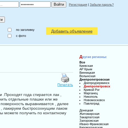
Регистрация
|
Забыли пароль?
по заголовку
Добавить объявление
c фото
Д
ругие регионы:
Все
Киевская
АР Крым
Винницкая
Волынская
Днепропетровская
Днепродзержинск
Печатать
Днепропетровск
Кривой Рог
Марганец
 .Проходят года стирается лак ,
Никополь
енить отдельные плашки или же
Новомосковск
поверхность выравнивается , далее
Павлоград
и , лакируем быстросохнущим лаком
Донецкая
вы можете получить по контактному
Житомирская
Закарпатская
Запорожская
Ивано-Франковская
Кировоградская