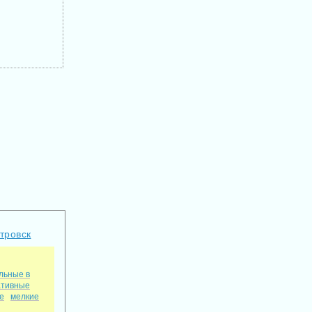
тровск
льные в
ативные
е
мелкие