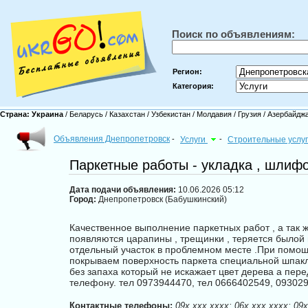
Поиск по объявлениям:
Регион:
Категория:
Страна:
Украина
/
Беларусь
/
Казахстан
/
Узбекистан
/
Молдавия
/
Грузия
/
Азербайдж
Объявления Днепропетровск
-
Услуги
-
Строительные услу
Паркетные работы - укладка , шлиф
Дата подачи объявления:
10.06.2026 05:12
Город:
Днепропетровск (Бабушкинский)
Качественное выполнение паркетных работ , а так ж
появляются царапины , трещинки , теряется былой 
отдельный участок в проблемном месте .При помощ
покрываем поверхность паркета специальной шпакл
без запаха который не искажает цвет дерева а пер
телефону. тел 0973944470, тел 0666402549, 09302
Контактные телефоны:
09x xxx xxxx; 06x xxx xxxx; 09