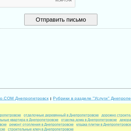
Go.COM Днепропетровск
Рубрики в разделе "Услуги" Днепропе
|
пропетровске
отделочные деревянный в Днепропетровске
дорожно строите
льные квартира в Днепропетровске
отделка дома в Днепропетровске
декор
вске
ремонт отопления в Днепропетровске
кладка плитки в Днепропетровск
ске
строительные ключ в Днепропетровске