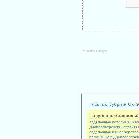
Реклама Google
Главные рубрики Ukr
Популярные запросы:
отделочные потолка в Дне
Днепропетровске
строите
отделочные в Днепропетро
ремонтные в Днепропетров