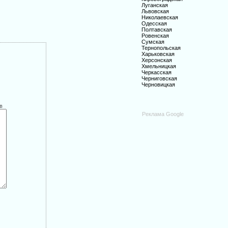
Луганская
Львовская
Николаевская
Одесская
Полтавская
Ровенская
Сумская
Тернопольская
Харьковская
Херсонская
Хмельницкая
Черкасская
Черниговская
Черновицкая
в
Реклама Google