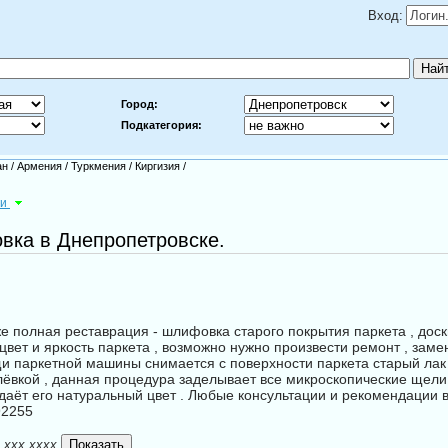
Вход:
Город:
Подкатегория:
ан
/
Армения
/
Туркмения
/
Киргизия
/
ги
овка в Днепропетровске.
е полная реставрация - шлифовка старого покрытия паркета , доски
цвет и яркость паркета , возможно нужно произвести ремонт , зам
и паркетной машины снимается с поверхности паркета старый лак 
ёвкой , данная процедура заделывает все микроскопические щел
едаёт его натуральный цвет . Любые консультации и рекомендации 
92255
x xxx xxxx