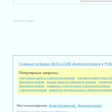
Реклама Google
Главные рубрики UkrGo.COM Днепропетровск
Руб
|
Популярные запросы:
плиточные работы в Днепропетровске
слесарно ремонтные в 
Днепропетровске
кладка кафеля в Днепропетровске
строител
Днепропетровске
подводно строительные в Днепропетровске
в Днепропетровске
ремонтно изоляционные в Днепропетровск
Местонахождение:
Доски объявлений - Днепропетровск