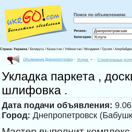
Поиск по объявлениям:
Регион:
Категория:
Страна:
Украина
/
Беларусь
/
Казахстан
/
Узбекистан
/
Молдавия
/
Грузия
/
Азербайдж
Объявления Днепропетровск
-
Услуги
-
Строительные услу
Укладка паркета , доск
шлифовка .
Дата подачи объявления:
9.06
Город:
Днепропетровск (Бабушк
Мастер выполнит комплекс 