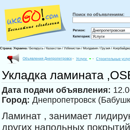
Поиск по объявлениям:
Регион:
Категория:
Страна:
Украина
/
Беларусь
/
Казахстан
/
Узбекистан
/
Молдавия
/
Грузия
/
Азербайдж
Объявления Днепропетровск
-
Услуги
-
Строительные услу
Укладка ламината ,OS
Дата подачи объявления:
12.0
Город:
Днепропетровск (Бабушк
Ламинат , занимает лидир
других напольных покрыти