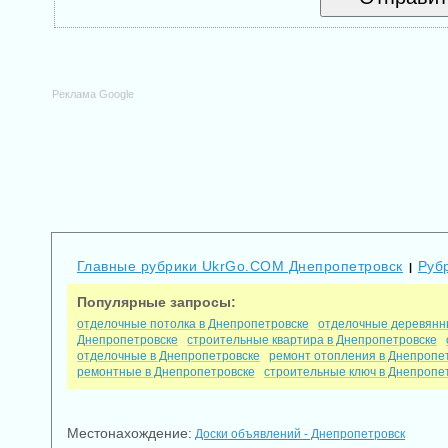
Реклама Google
Главные рубрики UkrGo.COM Днепропетровск
Руб
|
Популярные запросы:
отделочные потолка в Днепропетровске
отделочные деревянн
Днепропетровске
строительные квартира в Днепропетровске
отделочные в Днепропетровске
ремонт отопления в Днепропе
ремонтные в Днепропетровске
строительные ключ в Днепропе
Местонахождение:
Доски объявлений - Днепропетровск