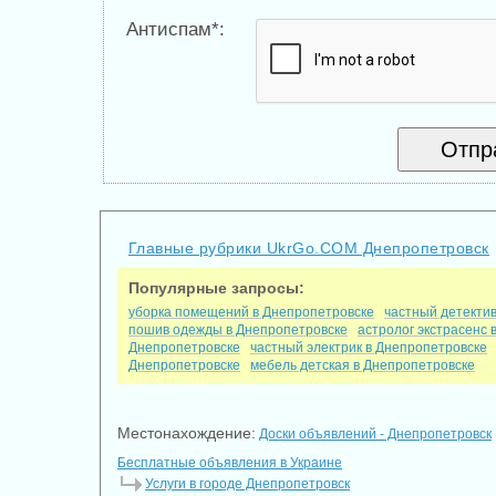
Антиспам*:
Главные рубрики UkrGo.COM Днепропетровск
Популярные запросы:
уборка помещений в Днепропетровске
частный детекти
пошив одежды в Днепропетровске
астролог экстрасенс 
Днепропетровске
частный электрик в Днепропетровске
Днепропетровске
мебель детская в Днепропетровске
Местонахождение:
Доски объявлений - Днепропетровск
Бесплатные объявления в Украине
Услуги в городе Днепропетровск