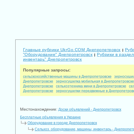
Главные рубрики UkrGo.COM Днепропетровск
Руб
|
"Оборудование" Днепропетровск
Рубрики в разде
|
инвентарь" Днепропетровск
Популярные запросы:
сельскохозяйственные машины в Днепропетровске
зерносушил
Днепропетровске
зерносушилка мобильная в Днепропетровске
Днепропетровске
сельхозтехника мини в Днепропетровске
се
Днепропетровске
зерносушилки передвижные в Днепропетров
Местонахождение:
Доски объявлений - Днепропетровск
Бесплатные объявления в Украине
Оборудование в городе Днепропетровск
Сельхоз. оборудование, машины, инвентарь - Днепропет