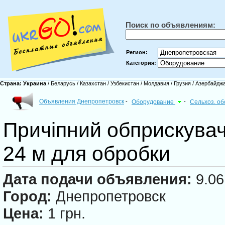
Поиск по объявлениям:
Регион:
Категория:
Страна:
Украина
/
Беларусь
/
Казахстан
/
Узбекистан
/
Молдавия
/
Грузия
/
Азербайдж
Объявления Днепропетровск
-
Оборудование
-
Сельхоз. о
Причіпний обприскувач
24 м для обробки
Дата подачи объявления:
9.06
Город:
Днепропетровск
Цена:
1 грн.