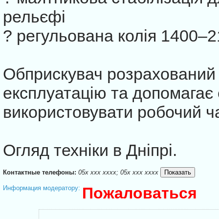
рельєфі
? регульована колія 1400–
Обприскувач розрахований 
експлуатацію та допомагає
використовувати робочий ча
Огляд техніки в Дніпрі.
Контактные телефоны:
05x xxx xxxx; 05x xxx xxxx
Информация модератору:
Пожаловаться