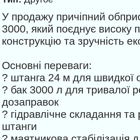
У продажу причіпний обприс
3000, який поєднує високу п
конструкцію та зручність ек
Основні переваги:
? штанга 24 м для швидкої
? бак 3000 л для тривалої 
дозаправок
? гідравлічне складання та
штанги
? маятникова стабілізація 