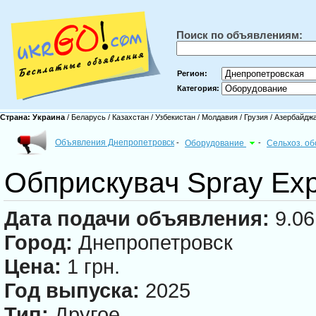
Поиск по объявлениям:
Регион:
Категория:
Страна:
Украина
/
Беларусь
/
Казахстан
/
Узбекистан
/
Молдавия
/
Грузия
/
Азербайдж
Объявления Днепропетровск
-
Оборудование
-
Сельхоз. о
Обприскувач Spray Exp
Дата подачи объявления:
9.06
Город:
Днепропетровск
Цена:
1 грн.
Год выпуска:
2025
Тип:
Другое