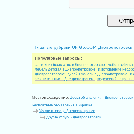
Главные рубрики UkrGo.COM Днепропетровск
Популярные запросы:
сантехник бесплатно в Днепропетровске
мебель обивка
мебель детская в Днепропетровске
изготовление недор
Днепропетровске
дизайн мебели в Днепропетровске
из
осветительных в Днепропетровске
ведический астролог
Местонахождение:
Доски объявлений - Днепропетровск
Бесплатные объявления в Украине
Услуги в городе Днепропетровск
Другие услуги - Днепропетровск