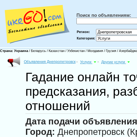
Поиск по объявлениям:
Регион:
Категория:
Страна:
Украина
/
Беларусь
/
Казахстан
/
Узбекистан
/
Молдавия
/
Грузия
/
Азербайдж
Объявления Днепропетровск
-
Услуги
-
Другие услуги
Гадание онлайн т
предсказания, раз
отношений
Дата подачи объявления
Город:
Днепропетровск (К