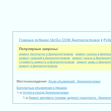
Главные рубрики UkrGo.COM Днепропетровск
Руб
|
Популярные запросы:
ремонт бесплатно в Днепропетровске
ремонт салона в Днепро
ремонт сидений в Днепропетровске
ремонт газель в Днепропе
стоимость ремонта в Днепропетровске
ремонт рамы в Днепроп
ремонт в Днепропетровске
Местонахождение:
Доски объявлений - Днепропетровск
Бесплатные объявления в Украине
Услуги в городе Днепропетровск
Ремонт авто/мото техники, водного транспорта - Днепроп