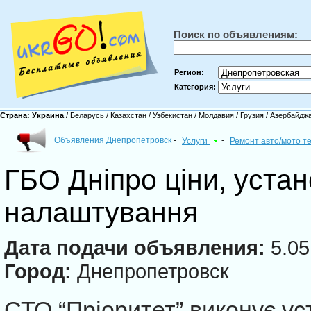
Поиск по объявлениям:
Регион:
Категория:
Страна:
Украина
/
Беларусь
/
Казахстан
/
Узбекистан
/
Молдавия
/
Грузия
/
Азербайдж
Объявления Днепропетровск
-
Услуги
-
Ремонт авто/мото т
ГБО Дніпро ціни, устан
налаштування
Дата подачи объявления:
5.05
Город:
Днепропетровск
СТО “Пріоритет” виконує ус