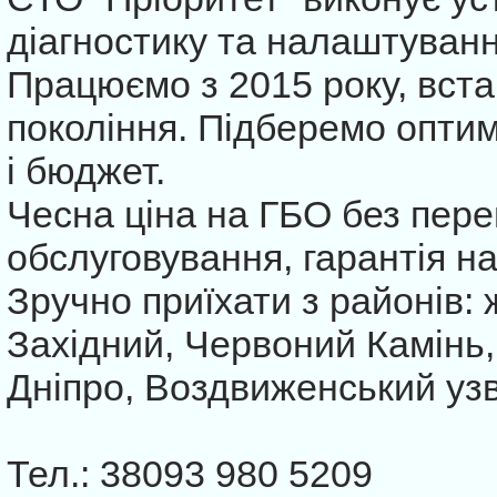
діагностику та налаштуванн
Працюємо з 2015 року, вст
покоління. Підберемо оптим
і бюджет.
Чесна ціна на ГБО без пер
обслуговування, гарантія на
Зручно приїхати з районів: ж
Західний, Червоний Камінь,
Дніпро, Воздвиженський узві
Тел.: 38093 980 5209