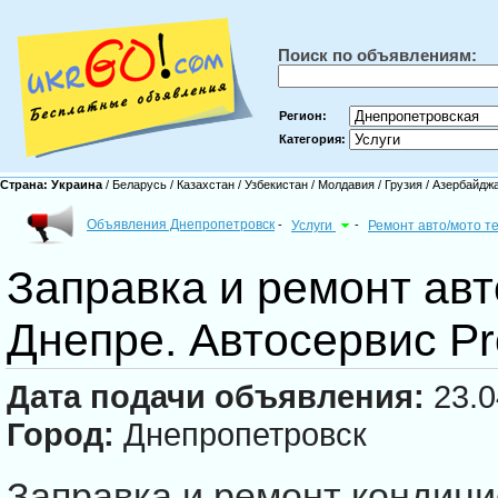
Поиск по объявлениям:
Регион:
Категория:
Страна:
Украина
/
Беларусь
/
Казахстан
/
Узбекистан
/
Молдавия
/
Грузия
/
Азербайдж
Объявления Днепропетровск
-
Услуги
-
Ремонт авто/мото т
Заправка и ремонт ав
Днепре. Автосервис Pr
Дата подачи объявления:
23.0
Город:
Днепропетровск
Заправка и ремонт кондици