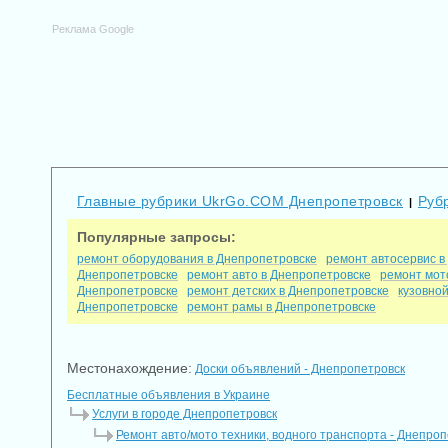
Реклама Google
Главные рубрики UkrGo.COM Днепропетровск
Руб
|
Популярные запросы:
ремонт оборудования в Днепропетровске
ремонт автосервис в
Днепропетровске
ремонт авто в Днепропетровске
ремонт мот
Днепропетровске
ремонт детских в Днепропетровске
кузовной
Днепропетровске
ремонт рамы в Днепропетровске
Местонахождение:
Доски объявлений - Днепропетровск
Бесплатные объявления в Украине
Услуги в городе Днепропетровск
Ремонт авто/мото техники, водного транспорта - Днепроп