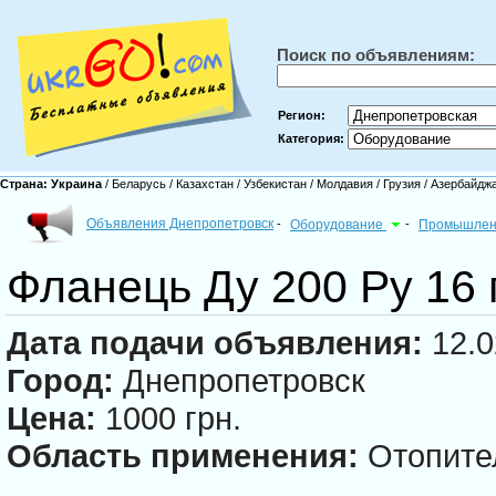
Поиск по объявлениям:
Регион:
Категория:
Страна:
Украина
/
Беларусь
/
Казахстан
/
Узбекистан
/
Молдавия
/
Грузия
/
Азербайдж
Объявления Днепропетровск
-
Оборудование
-
Промышлен
Фланець Ду 200 Ру 16 
Дата подачи объявления:
12.0
Город:
Днепропетровск
Цена:
1000 грн.
Область применения:
Отопите