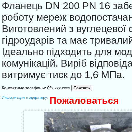
Фланець DN 200 PN 16 забе
роботу мереж водопостачан
Виготовлений з вуглецевої с
гідроударів та має тривали
Ідеально підходить для мод
комунікацій. Виріб відповід
витримує тиск до 1,6 МПа.
Контактные телефоны:
05x xxx xxxx
Информация модератору:
Пожаловаться