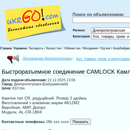
Поиск по объявлениям:
Регион:
Категория:
Страна:
Украина
/
Беларусь
/
Казахстан
/
Узбекистан
/
Молдавия
/
Грузия
/
Азербайдж
Объявления Днепропетровск
-
Хоз. товары, пром- и продтова
Быстроразъемное соединение CAMLOCK Камл
Дата подачи объявления:
22.12.2025 13:06
Город:
Днепропетровск (Бабушкинский)
Цена:
810 грн.
Камлок тип CR, редуційний. Розмір 2 дюйма.
Виготовлений з алюмінію марки АК12М2
Виробник: AMP, Дніпро
Модель: AL-CR-1804
Контактные телефоны:
09x xxx xxxx