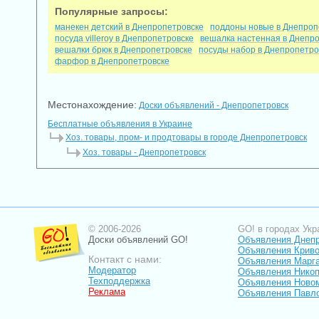
Популярные запросы:
манекен детский в Днепропетровске
поддоны новые в Днепроп
посуда villeroy в Днепропетровске
вешалка настенная в Днепр
вешалки брюк в Днепропетровске
посуды набор в Днепропетро
фарфор в Днепропетровске
Местонахождение:
Доски объявлений - Днепропетровск
Бесплатные объявления в Украине
Хоз. товары, пром- и продтовары в городе Днепропетровск
Хоз. товары - Днепропетровск
© 2006-2026
GO! в городах Укр
Доски объявлений GO!
Объявления Днеп
Объявления Криво
Контакт с нами:
Объявления Марг
Модератор
Объявления Нико
Техподдержка
Объявления Ново
Реклама
Объявления Павл