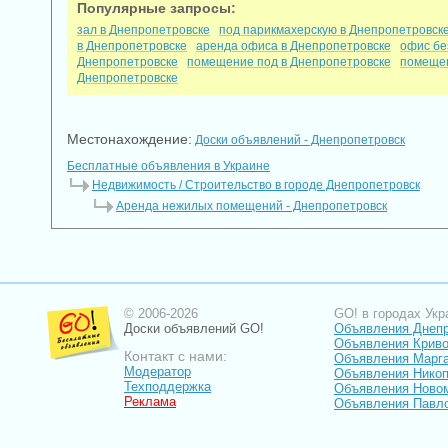
Популярные запросы:
зал в Днепропетровске
под парикмахерскую в Днепропетровск
в Днепропетровске
аренда офиса в Днепропетровске
офис бе
Днепропетровске
помещение под в Днепропетровске
помещен
Днепропетровске
Местонахождение:
Доски объявлений - Днепропетровск
Бесплатные объявления в Украине
Недвижимость / Строительство в городе Днепропетровск
Аренда нежилых помещений - Днепропетровск
© 2006-2026
GO! в городах Укр
Доски объявлений GO!
Объявления Днеп
Объявления Криво
Контакт с нами:
Объявления Марг
Модератор
Объявления Нико
Техподдержка
Объявления Ново
Реклама
Объявления Павл