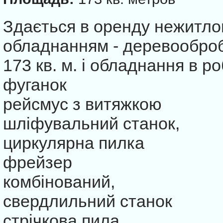
Здається в оренду нежитло
обладнанням - деревооброб
173 кв. м. і обладнання в р
фуганок
рейсмус з витяжкою
шліфувальний станок,
циркулярна пилка
фрейзер
комбінований,
свердлильний станок
стрічкова пила