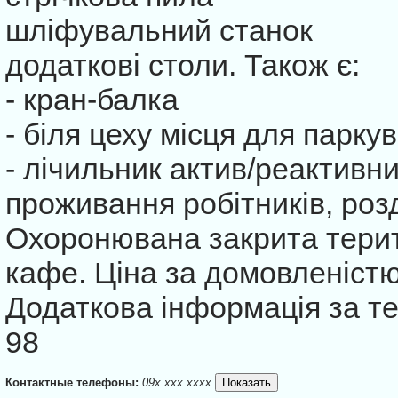
шліфувальний станок
додаткові столи. Також є:
- кран-балка
- біля цеху місця для парку
- лічильник актив/реактивн
проживання робітників, роз
Охоронювана закрита терито
кафе. Ціна за домовленістю
Додаткова інформація за т
98
Контактные телефоны:
09x xxx xxxx