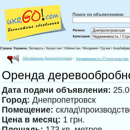
Поиск по объявлениям:
Регион:
Категория:
Страна:
Украина
/
Беларусь
/
Казахстан
/
Узбекистан
/
Молдавия
/
Грузия
/
Азербайдж
Объявления Днепропетровск
-
Недвижимость / Строительство
Оренда деревообробно
Дата подачи объявления:
25.0
Город:
Днепропетровск
Помещение:
склад\производств
Цена в месяц:
1 грн.
Площадь:
173 кв. метров