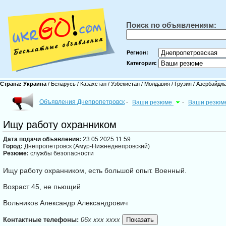
Поиск по объявлениям:
Регион:
Категория:
Страна:
Украина
/
Беларусь
/
Казахстан
/
Узбекистан
/
Молдавия
/
Грузия
/
Азербайдж
Объявления Днепропетровск
-
Ваши резюме
-
Ваши резюм
Ищу работу охранником
Дата подачи объявления:
23.05.2025 11:59
Город:
Днепропетровск (Амур-Нижнеднепровский)
Резюме:
службы безопасности
Ищу работу охранником, есть большой опыт. Военный.
Возраст 45, не пьющий
Вольников Александр Александрович
Контактные телефоны:
06x xxx xxxx