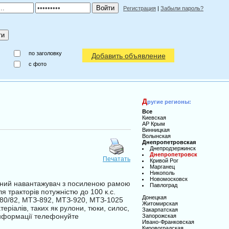
Регистрация
|
Забыли пароль?
по заголовку
Добавить объявление
c фото
Д
ругие регионы:
Все
Киевская
АР Крым
Винницкая
Волынская
Днепропетровская
Днепродзержинск
Днепропетровск
Печатать
Кривой Рог
Марганец
Никополь
Новомосковск
жний навантажувач з посиленою рамою
Павлоград
я тракторів потужністю до 100 к.с.
Донецкая
-80/82, МТЗ-892, МТЗ-920, МТЗ-1025
Житомирская
ріалів, таких як рулони, тюки, силос,
Закарпатская
ї інформації телефонуйте
Запорожская
Ивано-Франковская
Кировоградская