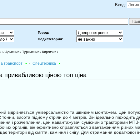
Вход:
Город:
Подкатегория:
ан
/
Армения
/
Туркмения
/
Киргизия
/
виа транспорт
-
Спецтехника
 привабливою ціною топ ціна
ий відрізняється універсальністю та швидким монтажем. Цей поту
 тонни, висота підйому стріли до 4 метрів. Він ідеально підходить дл
ення і розчеплення, цей навантажувач сумісний з тракторами МТЗ
чих органів, він ефективно справляється з вантаженням різних мате
чищає території від сміття, каміння і снігу. Для отримання додатково