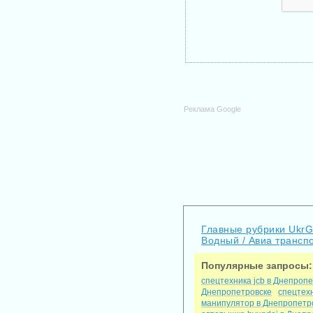
Реклама Google
Главные рубрики Ukr
Водный / Авиа трансп
Популярные запросы:
спецтехника jcb в Днепроп
Днепропетровске
спецтех
манипулятор в Днепропетр