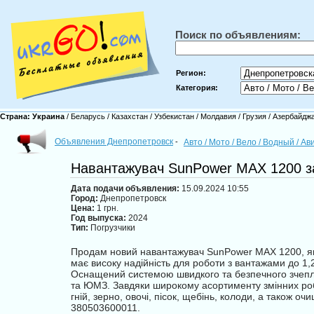
Поиск по объявлениям:
Регион:
Категория:
Страна:
Украина
/
Беларусь
/
Казахстан
/
Узбекистан
/
Молдавия
/
Грузия
/
Азербайдж
Объявления Днепропетровск
-
Авто / Мото / Вело / Водный / А
Навантажувач SunPower MAX 1200 за
Дата подачи объявления:
15.09.2024 10:55
Город:
Днепропетровск
Цена:
1 грн.
Год выпуска:
2024
Тип:
Погрузчики
Продам новий навантажувач SunPower MAX 1200, як
має високу надійність для роботи з вантажами до 1,2
Оснащений системою швидкого та безпечного зчепл
та ЮМЗ. Завдяки широкому асортименту змінних робо
гній, зерно, овочі, пісок, щебінь, колоди, а також о
380503600011.