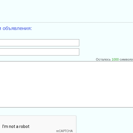
м объявления:
Осталось
1000
символо