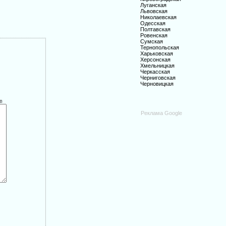
Луганская
Львовская
Николаевская
Одесская
Полтавская
Ровенская
Сумская
Тернопольская
Харьковская
Херсонская
Хмельницкая
Черкасская
Черниговская
Черновицкая
в
Реклама Google