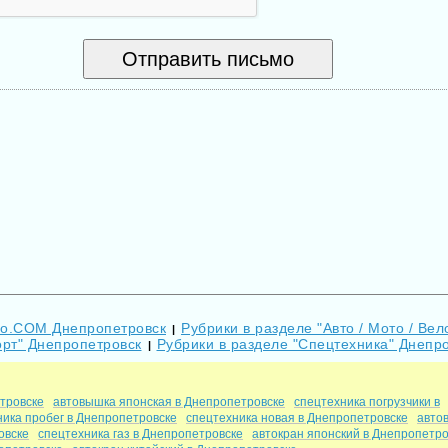
Go.COM Днепропетровск
Рубрики в разделе "Авто / Мото / Вело
|
орт" Днепропетровск
Рубрики в разделе "Спецтехника" Днепр
|
етровске
автовышка японская в Днепропетровске
спецтехника погрузчики в
ника пробег в Днепропетровске
спецтехника новая в Днепропетровске
авто
овске
спецтехника газ в Днепропетровске
автокран японский в Днепропетро