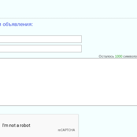
м объявления:
Осталось
1000
символо