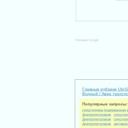
Реклама Google
Главные рубрики Ukr
Водный / Авиа трансп
Популярные запросы:
спецтехника подержанная 
Днепропетровске
спецтехн
Днепропетровске
спецтех
Днепропетровске
автокран