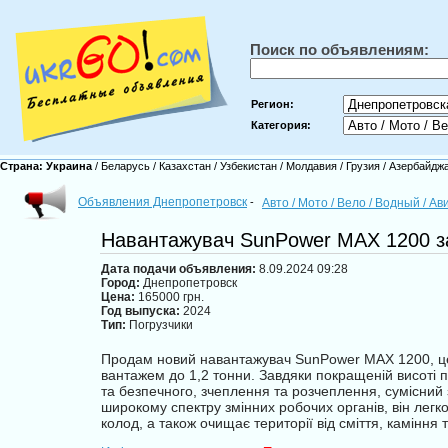
Поиск по объявлениям:
Регион:
Категория:
Страна:
Украина
/
Беларусь
/
Казахстан
/
Узбекистан
/
Молдавия
/
Грузия
/
Азербайдж
Объявления Днепропетровск
-
Авто / Мото / Вело / Водный / А
Навантажувач SunPower MAX 1200 за
Дата подачи объявления:
8.09.2024 09:28
Город:
Днепропетровск
Цена:
165000 грн.
Год выпуска:
2024
Тип:
Погрузчики
Продам новий навантажувач SunPower MAX 1200, цей
вантажем до 1,2 тонни. Завдяки покращеній висоті п
та безпечного, зчеплення та розчеплення, сумісний
широкому спектру змінних робочих органів, він легко
колод, а також очищає території від сміття, каміння 