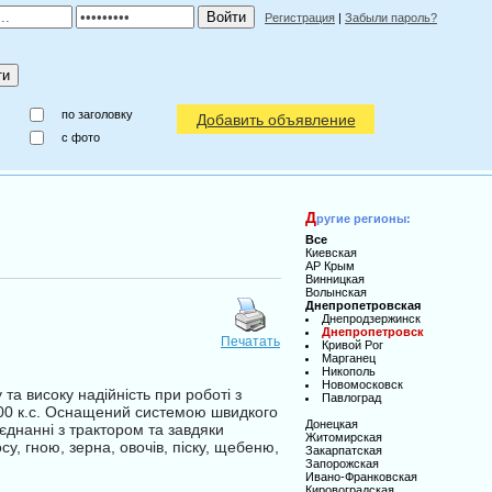
Регистрация
|
Забыли пароль?
по заголовку
Добавить объявление
c фото
Д
ругие регионы:
Все
Киевская
АР Крым
Винницкая
Волынская
Днепропетровская
Днепродзержинск
Днепропетровск
Печатать
Кривой Рог
Марганец
Никополь
Новомосковск
 високу надійність при роботі з
Павлоград
 100 к.с. Оснащений системою швидкого
Донецкая
днанні з трактором та завдяки
Житомирская
су, гною, зерна, овочів, піску, щебеню,
Закарпатская
Запорожская
Ивано-Франковская
Кировоградская