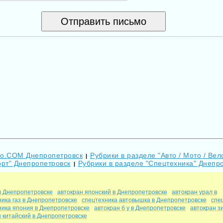
Go.COM Днепропетровск
Рубрики в разделе "Авто / Мото / Вело
|
орт" Днепропетровск
Рубрики в разделе "Спецтехника" Днепр
|
в Днепропетровске
автокран японский в Днепропетровске
автокран урал в
ика газ в Днепропетровске
спецтехника автовышка в Днепропетровске
спе
ника япония в Днепропетровске
автокран б у в Днепропетровске
автокран зи
 китайский в Днепропетровске