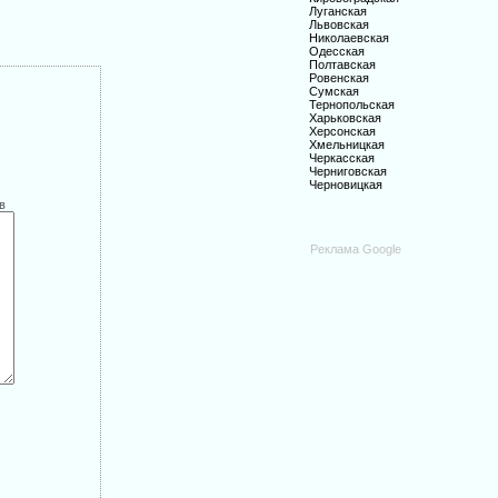
Луганская
Львовская
Николаевская
Одесская
Полтавская
Ровенская
Сумская
Тернопольская
Харьковская
Херсонская
Хмельницкая
Черкасская
Черниговская
Черновицкая
в
Реклама Google