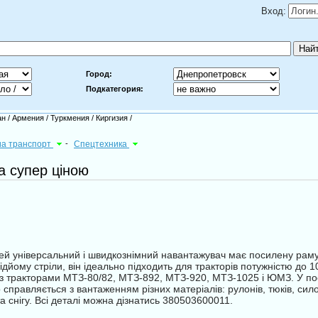
Вход:
Город:
Подкатегория:
ан
/
Армения
/
Туркмения
/
Киргизия
/
виа транспорт
-
Спецтехника
 супер ціною
 універсальний і швидкознімний навантажувач має посилену раму та
ідйому стріли, він ідеально підходить для тракторів потужністю до
 з тракторами МТЗ-80/82, МТЗ-892, МТЗ-920, МТЗ-1025 і ЮМЗ. У поє
 справляється з вантаженням різних матеріалів: рулонів, тюків, сило
та снігу. Всі деталі можна дізнатись 380503600011.