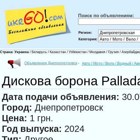
Поиск по объявлениям:
Регион:
Категория:
Страна:
Украина
/
Беларусь
/
Казахстан
/
Узбекистан
/
Молдавия
/
Грузия
/
Азербайдж
Объявления Днепропетровск
-
Авто / Мото / Вело / Водный / А
Дискова борона Pallad
Дата подачи объявления:
30.0
Город:
Днепропетровск
Цена:
1 грн.
Год выпуска:
2024
Тип:
Другое