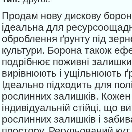
Продам нову дискову борону
ідеальна для ресурсоощадн
оброблення ґрунту під зерно
культури. Борона також ефе
подрібнює поживні залишки
вирівнюють і ущільнюють ґр
Ідеально підходить для полі
рослинних залишків. Кожен
індивідуальній стійці, що 
рослинних залишків і забив
простору. Регульований кут 