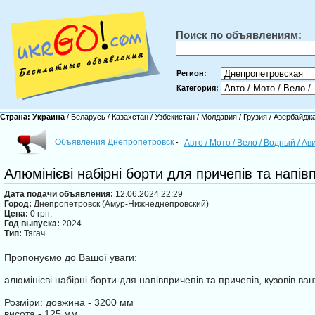
Поиск по объявлениям:
Регион:
Категория:
Страна:
Украина
/
Беларусь
/
Казахстан
/
Узбекистан
/
Молдавия
/
Грузия
/
Азербайдж
Объявления Днепропетровск
-
Авто / Мото / Вело / Водный / А
Алюмінієві набірні борти для причепів та напів
Дата подачи объявления:
12.06.2024 22:29
Город:
Днепропетровск (Амур-Нижнеднепровский)
Цена:
0 грн.
Год выпуска:
2024
Тип:
Тягач
Пропонуємо до Вашої уваги:
алюмінієві набірні борти для напівпричепів та причепів, кузовів ва
Розміри: довжина - 3200 мм
висота - 125 мм