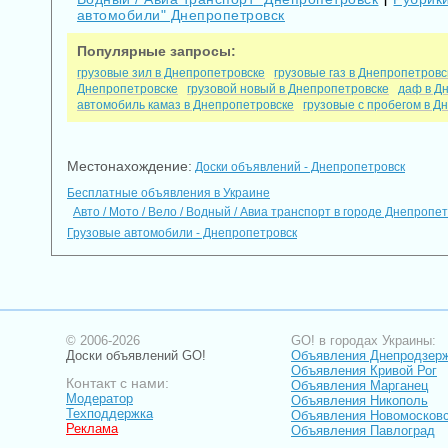
|
автомобили" Днепропетровск
Популярные запросы:
грузовые зил в Днепропетровске
грузовые газ в Днепропетровс
Днепропетровске
грузовой новый в Днепропетровске
даф в Д
автомобиль камаз в Днепропетровске
грузовые с пробегом в Д
Местонахождение:
Доски объявлений - Днепропетровск
Бесплатные объявления в Украине
Авто / Мото / Вело / Водный / Авиа транспорт в городе Днепр
Грузовые автомобили - Днепропетровск
© 2006-2026
GO! в городах Укр
Доски объявлений GO!
Объявления Днеп
Объявления Криво
Контакт с нами:
Объявления Марг
Модератор
Объявления Нико
Техподдержка
Объявления Ново
Реклама
Объявления Павл