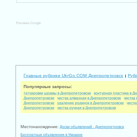
Реклама Google
Главные рубрики UkrGo.COM Днепропетровск
Руб
|
Популярные запросы:
татуировки шрамы в Днепропетровске
контурная пластика в Д
Днепропетровске
чистка алмазная в Днепропетровске
чистка
Днепропетровске
удаление родинок в Днепропетровске
чистк
Днепропетровске
чистка ручная в Днепропетровске
Местонахождение:
Доски объявлений - Днепропетровск
Бесплатные объявления в Украине