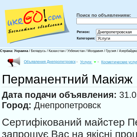
Поиск по объявлениям:
Регион:
Категория:
Страна:
Украина
/
Беларусь
/
Казахстан
/
Узбекистан
/
Молдавия
/
Грузия
/
Азербайдж
Объявления Днепропетровск
-
Услуги
-
Косметические услу
Перманентний Макіяж
Дата подачи объявления:
31.0
Город:
Днепропетровск
Сертифікований майстер П
запрошує Вас на якісні про