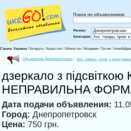
Поиск по объявлениям:
Регион:
Категория:
Страна:
Украина
/
Беларусь
/
Казахстан
/
Узбекистан
/
Молдавия
/
Грузия
/
Азербайдж
Объявления Днепропетровск
-
Хоз. товары, пром- и продтова
дзеркало з підсвіткою
НЕПРАВИЛЬНА ФОРМ
Дата подачи объявления:
11.0
Город:
Днепропетровск
Цена:
750 грн.