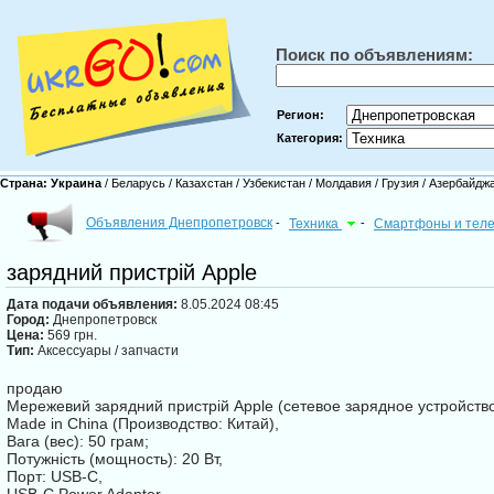
Поиск по объявлениям:
Регион:
Категория:
Страна:
Украина
/
Беларусь
/
Казахстан
/
Узбекистан
/
Молдавия
/
Грузия
/
Азербайдж
Объявления Днепропетровск
-
Техника
-
Смартфоны и те
зарядний пристрій Apple
Дата подачи объявления:
8.05.2024 08:45
Город:
Днепропетровск
Цена:
569 грн.
Тип:
Аксессуары / запчасти
продаю
Мережевий зарядний пристрій Apple (сетевое зарядное устройств
Made in China (Производство: Китай),
Вага (вес): 50 грам;
Потужність (мощность): 20 Вт,
Порт: USB-C,