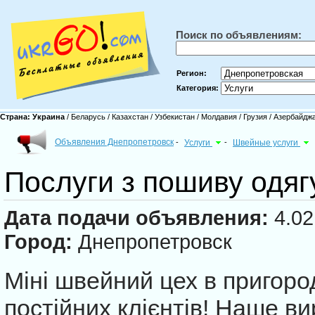
Поиск по объявлениям:
Регион:
Категория:
Страна:
Украина
/
Беларусь
/
Казахстан
/
Узбекистан
/
Молдавия
/
Грузия
/
Азербайдж
Объявления Днепропетровск
-
Услуги
-
Швейные услуги
Послуги з пошиву одяг
Дата подачи объявления:
4.02
Город:
Днепропетровск
Міні швейний цех в пригоро
постійних клієнтів! Наше в