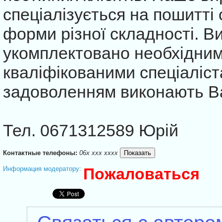
спеціалізується на пошитті 
форми різної складності. 
укомплектовано необхідни
кваліфікованими спеціаліста
задоволенням виконають В
Тел. 0671312589 Юрій
Контактные телефоны:
06x xxx xxxx
Информация модератору:
Пожаловаться