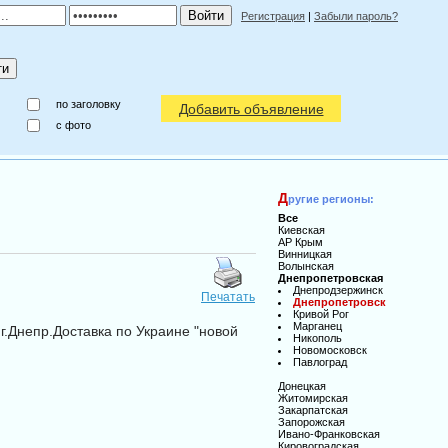
Регистрация
|
Забыли пароль?
по заголовку
Добавить объявление
c фото
Д
ругие регионы:
Все
Киевская
АР Крым
Винницкая
Волынская
Днепропетровская
Днепродзержинск
Печатать
Днепропетровск
Кривой Рог
Марганец
г.Днепр.Доставка по Украине "новой
Никополь
Новомосковск
Павлоград
Донецкая
Житомирская
Закарпатская
Запорожская
Ивано-Франковская
Кировоградская