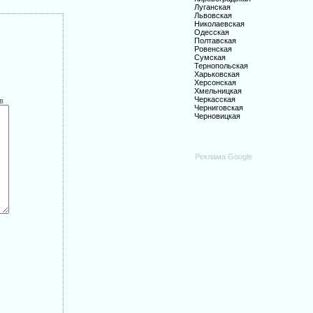
Луганская
Львовская
Николаевская
Одесская
Полтавская
Ровенская
Сумская
Тернопольская
Харьковская
Херсонская
Хмельницкая
Черкасская
в
Черниговская
Черновицкая
Реклама Google