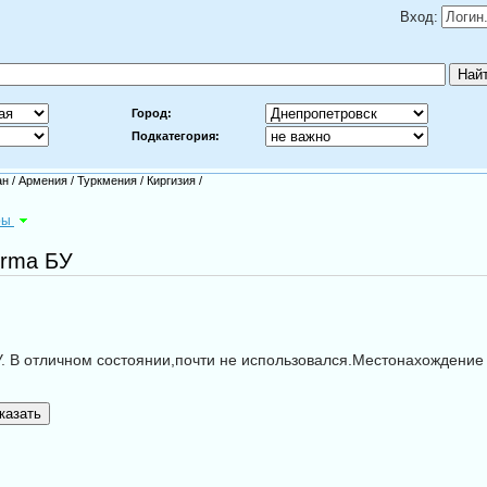
Вход:
Город:
Подкатегория:
ан
/
Армения
/
Туркмения
/
Киргизия
/
ры
orma БУ
. В отличном состоянии,почти не использовался.Местонахождение 