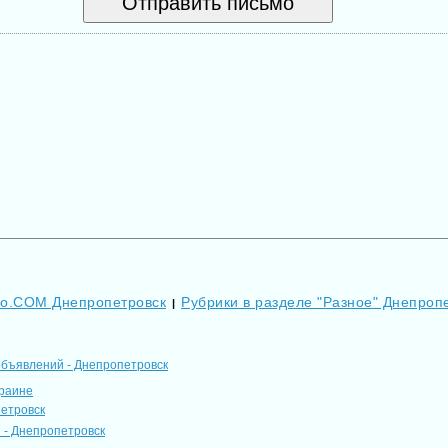
Go.COM Днепропетровск
Рубрики в разделе "Разное" Днепроп
|
объявлений - Днепропетровск
краине
петровск
 - Днепропетровск