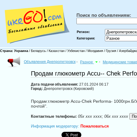
Поиск по объявлениям:
Регион:
Категория:
Страна:
Украина
/
Беларусь
/
Казахстан
/
Узбекистан
/
Молдавия
/
Грузия
/
Азербайдж
Объявления Днепропетровск
-
Разное
-
Медицинские това
Продам глюкометр Accu-- Chek Perf
Дата подачи объявления:
27.01.2024 06:17
Город:
Днепропетровск (Кировский)
Продам:глюкометр Accu-Chek Performa- 1000грн.Б/У
почтой".
Контактные телефоны:
05x xxx xxxx; 06x xxx xxxx
Информация модератору:
Пожаловаться