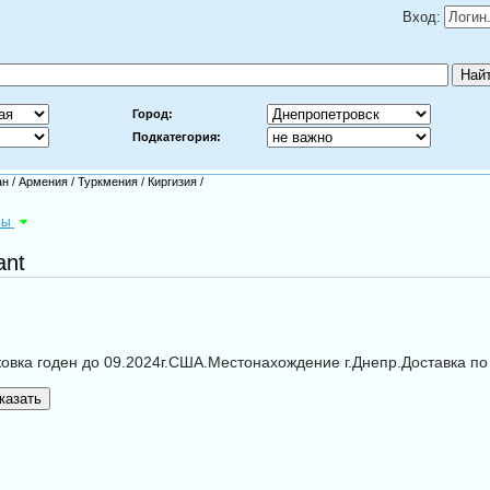
Вход:
Город:
Подкатегория:
ан
/
Армения
/
Туркмения
/
Киргизия
/
ры
ant
ковка годен до 09.2024г.США.Местонахождение г.Днепр.Доставка по