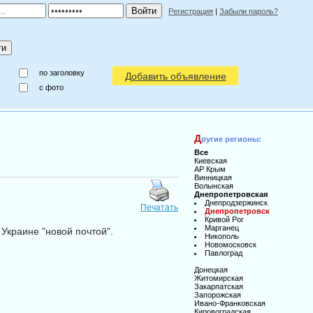
Регистрация
|
Забыли пароль?
по заголовку
Добавить объявление
c фото
Д
ругие регионы:
Все
Киевская
АР Крым
Винницкая
Волынская
Днепропетровская
Днепродзержинск
Печатать
Днепропетровск
Кривой Рог
Марганец
 Украине "новой почтой".
Никополь
Новомосковск
Павлоград
Донецкая
Житомирская
Закарпатская
Запорожская
Ивано-Франковская
Кировоградская