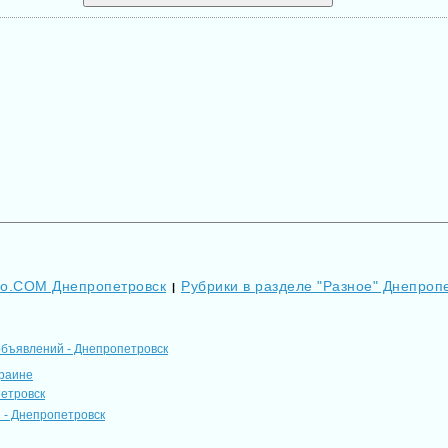
Go.COM Днепропетровск
Рубрики в разделе "Разное" Днепроп
|
объявлений - Днепропетровск
краине
петровск
 - Днепропетровск