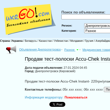
Поиск по объявлениям:
Регион:
Категория:
Страна:
Украина
/
Беларусь
/
Казахстан
/
Узбекистан
/
Молдавия
/
Грузия
/
Азербайдж
Объявления Днепропетровск
-
Разное
-
Медицинские това
Продам тест-полоски Accu-Chek Inst
Дата подачи объявления:
27.01.2024 04:45
Город:
Днепропетровск (Кировский)
Продам:тест-полоски Accu-Chek Instant- 220грн/упа
Контактные телефоны:
05x xxx xxxx; 06x xxx xxxx
Информация модератору:
Пожаловаться