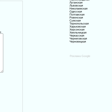
Луганская
Львовская
Николаевская
Одесская
Полтавская
Ровенская
Сумская
Тернопольская
Харьковская
Херсонская
в
Хмельницкая
Черкасская
Черниговская
Черновицкая
Реклама Google