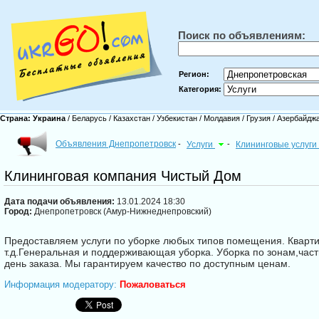
Поиск по объявлениям:
Регион:
Категория:
Страна:
Украина
/
Беларусь
/
Казахстан
/
Узбекистан
/
Молдавия
/
Грузия
/
Азербайдж
Объявления Днепропетровск
-
Услуги
-
Клининговые услуги
Клининговая компания Чистый Дом
Дата подачи объявления:
13.01.2024 18:30
Город:
Днепропетровск (Амур-Нижнеднепровский)
Предоставляем услуги по уборке любых типов помещения. Кварт
т.д.Генеральная и поддерживающая уборка. Уборка по зонам,част
день заказа. Мы гарантируем качество по доступным ценам.
Информация модератору:
Пожаловаться