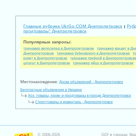
Главные рубрики UkrGo.COM Днепропетровск
Рубр
|
продтовары" Днепропетровск
Популярные запросы:
тренажер велосипед в Днепропетровске
тренажер кредит в Дн
Днепропетровске
тренажер бубновского в Днепропетровске
т
рокет в Днепропетровске
тренажер гребной в Днепропетровск
шпагат в Днепропетровске
тренажер яйцо в Днепропетровске
Местонахождение:
Доски объявлений - Днепропетровск
Бесплатные объявления в Украине
Хоз. товары, пром- и продтовары в городе Днепропетровск
Спорттовары и инвентарь - Днепропетровск
© 2006-2026
GO! в городах Укр