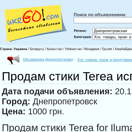
Поиск по объявлениям:
Регион:
Категория:
Страна:
Украина
/
Беларусь
/
Казахстан
/
Узбекистан
/
Молдавия
/
Грузия
/
Азербайдж
Объявления Днепропетровск
-
Хоз. товары, пром- и продтова
Продам стики Terea ис
Дата подачи объявления:
20.1
Город:
Днепропетровск
Цена:
1000 грн.
Продам стики Terea for Ilum