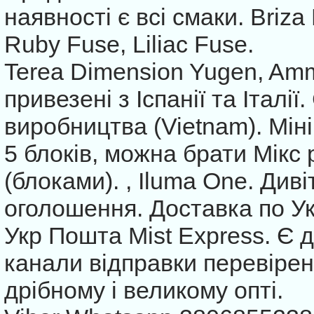
наявності є всі смаки. Briz
Ruby Fuse, Liliac Fuse.
Terea Dimension Yugen, Ammil
привезені з Іспанії та Італії.
виробництва (Vietnam). Мін
5 блоків, можна брати Мікс 
(блоками). , Iluma One. Диві
оголошення. Доставка по У
Укр Пошта Mist Express. Є д
канали відправки перевірен
дрібному і великому опті.