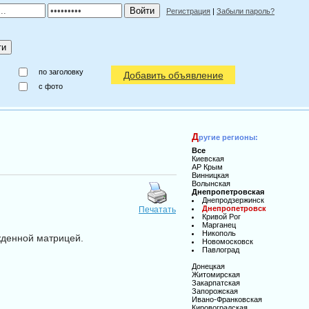
Регистрация
|
Забыли пароль?
по заголовку
Добавить объявление
c фото
Д
ругие регионы:
Все
Киевская
АР Крым
Винницкая
Волынская
Днепропетровская
Днепродзержинск
Днепропетровск
Печатать
Кривой Рог
Марганец
Никополь
жденной матрицей.
Новомосковск
Павлоград
Донецкая
Житомирская
Закарпатская
Запорожская
Ивано-Франковская
Кировоградская