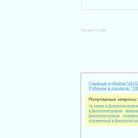
Реклама Google
Главные рубрики Ukr
Рубрики в разделе "Т
Популярные запросы:
тв тюнер в Днепропетровск
в Днепропетровске
видеок
Днепропетровске
телевиз
плазменный в Днепропетро