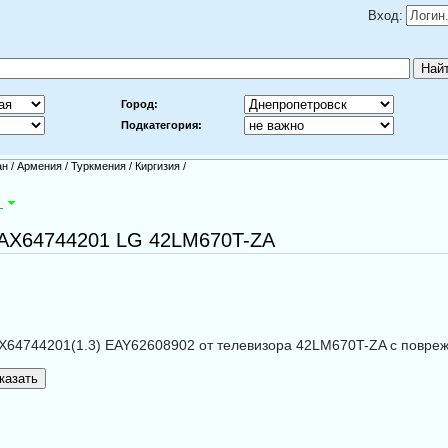
Вход:
Город:
Подкатегория:
ан
/
Армения
/
Туркмения
/
Киргизия
/
а
EAX64744201 LG 42LM670T-ZA
64744201(1.3) EAY62608902 от телевизора 42LM670T-ZA с повре