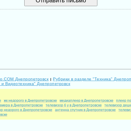
Go.COM Днепропетровск
Рубрики в разделе "Техника" Днепро
|
В и Видеотехника" Днепропетровск
е
жк недорого в Днепропетровске
медиаплеер в Днепропетровске
плеер п
амера в Днепропетровске
телевизор б у в Днепропетровске
телевизор деше
ор недорого в Днепропетровске
антенна спутник в Днепропетровске
телеви
вске