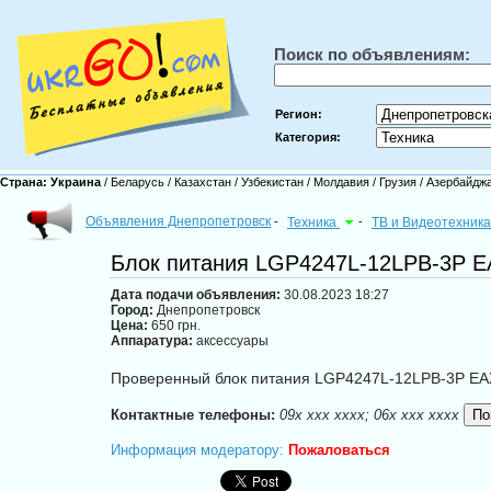
Поиск по объявлениям:
Регион:
Категория:
Страна:
Украина
/
Беларусь
/
Казахстан
/
Узбекистан
/
Молдавия
/
Грузия
/
Азербайдж
Объявления Днепропетровск
-
Техника
-
ТВ и Видеотехник
Блок питания LGP4247L-12LPB-3P 
Дата подачи объявления:
30.08.2023 18:27
Город:
Днепропетровск
Цена:
650 грн.
Аппаратура:
аксессуары
Проверенный блок питания LGP4247L-12LPB-3P EAX
Контактные телефоны:
09x xxx xxxx; 06x xxx xxxx
Информация модератору:
Пожаловаться