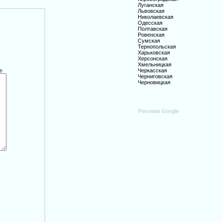
Луганская
Львовская
Николаевская
Одесская
Полтавская
Ровенская
Сумская
Тернопольская
Харьковская
Херсонская
Хмельницкая
в
Черкасская
Черниговская
Черновицкая
Реклама Google