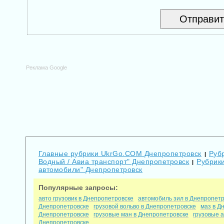
Реклама Google
Главные рубрики UkrGo.COM Днепропетровск
Рубр
|
Водный / Авиа транспорт" Днепропетровск
Рубрики
|
автомобили" Днепропетровск
Популярные запросы:
авто грузовик в Днепропетровске
автомобиль зил в Днепропет
Днепропетровске
грузовой вольво в Днепропетровске
маз в Д
Днепропетровске
грузовые ман в Днепропетровске
грузовые 
Днепропетровске