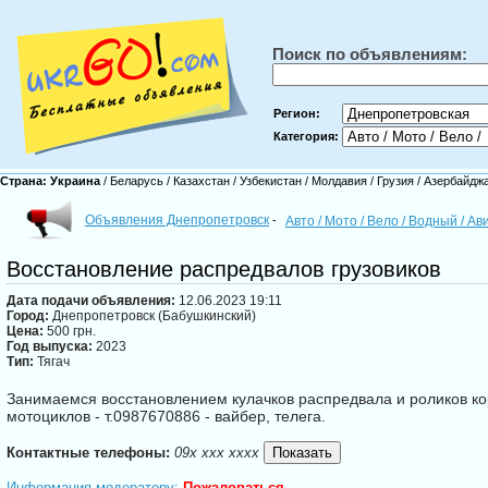
Поиск по объявлениям:
Регион:
Категория:
Страна:
Украина
/
Беларусь
/
Казахстан
/
Узбекистан
/
Молдавия
/
Грузия
/
Азербайдж
Объявления Днепропетровск
-
Авто / Мото / Вело / Водный / А
Восстановление распредвалов грузовиков
Дата подачи объявления:
12.06.2023 19:11
Город:
Днепропетровск (Бабушкинский)
Цена:
500 грн.
Год выпуска:
2023
Тип:
Тягач
Занимаемся восстановлением кулачков распредвала и роликов ко
мотоциклов - т.0987670886 - вайбер, телега.
Контактные телефоны:
09x xxx xxxx
Информация модератору:
Пожаловаться