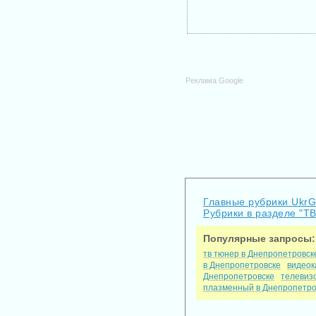
Реклама Google
Главные рубрики Ukr
Рубрики в разделе "Т
Популярные запросы:
тв тюнер в Днепропетровск
в Днепропетровске
видеок
Днепропетровске
телевиз
плазменный в Днепропетро