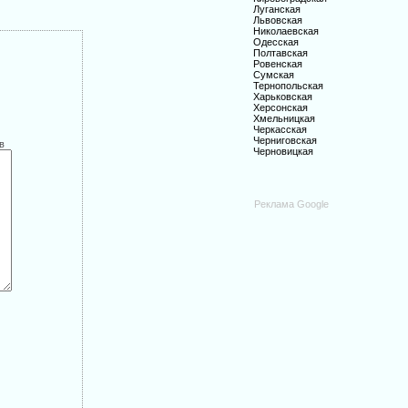
Луганская
Львовская
Николаевская
Одесская
Полтавская
Ровенская
Сумская
Тернопольская
Харьковская
Херсонская
Хмельницкая
Черкасская
Черниговская
в
Черновицкая
Реклама Google