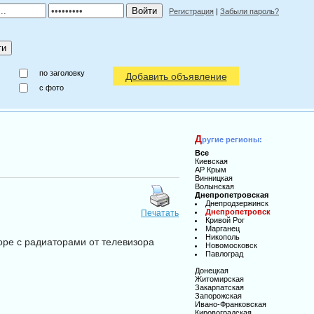
Регистрация
|
Забыли пароль?
по заголовку
Добавить объявление
c фото
Д
ругие регионы:
Все
Киевская
АР Крым
Винницкая
Волынская
Днепропетровская
Днепродзержинск
Днепропетровск
Печатать
Кривой Рог
Марганец
Никополь
е с радиаторами от телевизора
Новомосковск
Павлоград
Донецкая
Житомирская
Закарпатская
Запорожская
Ивано-Франковская
Кировоградская