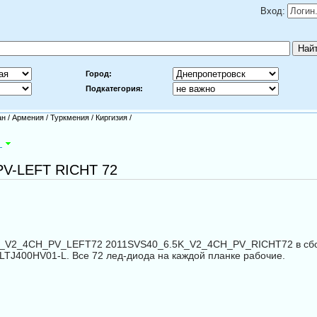
Вход:
Город:
Подкатегория:
ан
/
Армения
/
Туркмения
/
Киргизия
/
а
PV-LEFT RICHT 72
K_V2_4CH_PV_LEFT72 2011SVS40_6.5K_V2_4CH_PV_RICHT72 в сбор
J400HV01-L. Все 72 лед-диода на каждой планке рабочие.