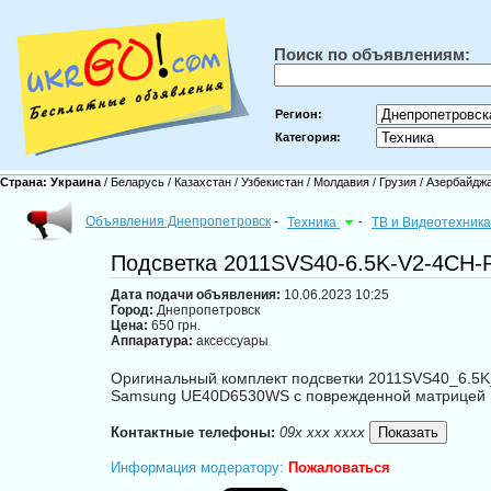
Поиск по объявлениям:
Регион:
Категория:
Страна:
Украина
/
Беларусь
/
Казахстан
/
Узбекистан
/
Молдавия
/
Грузия
/
Азербайдж
Объявления Днепропетровск
-
Техника
-
ТВ и Видеотехник
Подсветка 2011SVS40-6.5K-V2-4CH-
Дата подачи объявления:
10.06.2023 10:25
Город:
Днепропетровск
Цена:
650 грн.
Аппаратура:
аксессуары
Оригинальный комплект подсветки 2011SVS40_6.5
Samsung UE40D6530WS с поврежденной матрицей LT
Контактные телефоны:
09x xxx xxxx
Информация модератору:
Пожаловаться