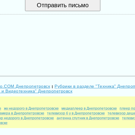
Go.COM Днепропетровск
Рубрики в разделе "Техника" Днепро
|
В и Видеотехника" Днепропетровск
е
жк недорого в Днепропетровске
медиаплеер в Днепропетровске
плеер п
амера в Днепропетровске
телевизор б у в Днепропетровске
телевизор деше
ор недорого в Днепропетровске
антенна спутник в Днепропетровске
телеви
вске