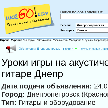
Поиск по объявлениям:
Регион:
Категория:
Страна:
Украина
/
Беларусь
/
Казахстан
/
Узбекистан
/
Молдавия
/
Грузия
/
Азербайдж
Объявления Днепропетровск
-
Разное
-
Музыкальные инст
Уроки игры на акустич
гитаре Днепр
Дата подачи объявления:
24.0
Город:
Днепропетровск (Красно
Тип:
Гитары и оборудование