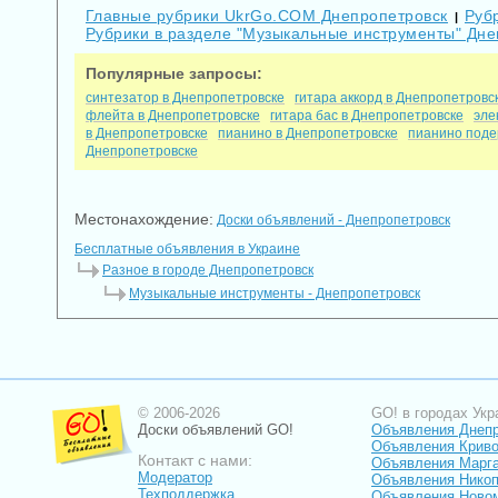
Главные рубрики UkrGo.COM Днепропетровск
Руб
|
Рубрики в разделе "Музыкальные инструменты" Дне
Популярные запросы:
синтезатор в Днепропетровске
гитара аккорд в Днепропетровс
флейта в Днепропетровске
гитара бас в Днепропетровске
эле
в Днепропетровске
пианино в Днепропетровске
пианино поде
Днепропетровске
Местонахождение:
Доски объявлений - Днепропетровск
Бесплатные объявления в Украине
Разное в городе Днепропетровск
Музыкальные инструменты - Днепропетровск
© 2006-2026
GO! в городах Укр
Доски объявлений GO!
Объявления Днеп
Объявления Криво
Контакт с нами:
Объявления Марг
Модератор
Объявления Нико
Техподдержка
Объявления Ново