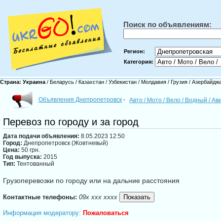
Поиск по объявлениям:
Регион:
Категория:
Страна:
Украина
/
Беларусь
/
Казахстан
/
Узбекистан
/
Молдавия
/
Грузия
/
Азербайдж
Объявления Днепропетровск
-
Авто / Мото / Вело / Водный / А
Перевоз по городу и за город
Дата подачи объявления:
8.05.2023 12:50
Город:
Днепропетровск (Жовтневый)
Цена:
50 грн.
Год выпуска:
2015
Тип:
Тентованный
Грузоперевозки по городу или на дальние расстояния
Контактные телефоны:
09x xxx xxxx
Информация модератору:
Пожаловаться