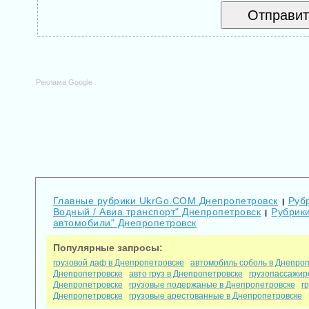
Реклама Google
Главные рубрики UkrGo.COM Днепропетровск
Рубр
|
Водный / Авиа транспорт" Днепропетровск
Рубрики
|
автомобили" Днепропетровск
Популярные запросы:
грузовой даф в Днепропетровске
автомобиль соболь в Днепро
Днепропетровске
авто груз в Днепропетровске
грузопассажир
Днепропетровске
грузовые подержаные в Днепропетровске
г
Днепропетровске
грузовые арестованные в Днепропетровске