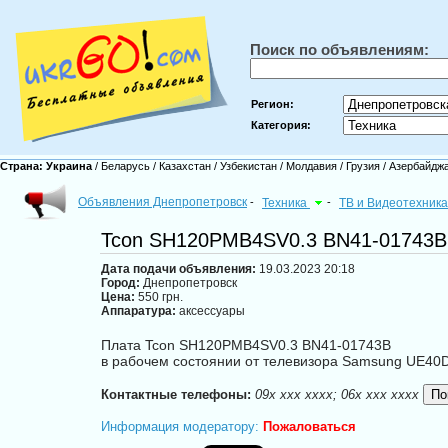
Поиск по объявлениям:
Регион:
Категория:
Страна:
Украина
/
Беларусь
/
Казахстан
/
Узбекистан
/
Молдавия
/
Грузия
/
Азербайдж
Объявления Днепропетровск
-
Техника
-
ТВ и Видеотехник
Tcon SH120PMB4SV0.3 BN41-01743B
Дата подачи объявления:
19.03.2023 20:18
Город:
Днепропетровск
Цена:
550 грн.
Аппаратура:
аксессуары
Плата Tcon SH120PMB4SV0.3 BN41-01743B
в рабочем состоянии от телевизора Samsung UE4
Контактные телефоны:
09x xxx xxxx; 06x xxx xxxx
Информация модератору:
Пожаловаться