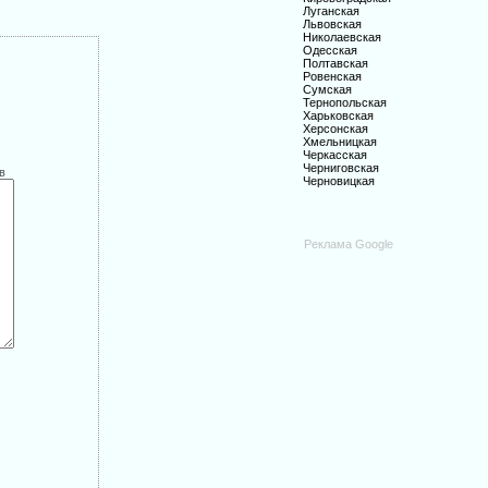
Луганская
Львовская
Николаевская
Одесская
Полтавская
Ровенская
Сумская
Тернопольская
Харьковская
Херсонская
Хмельницкая
Черкасская
Черниговская
в
Черновицкая
Реклама Google