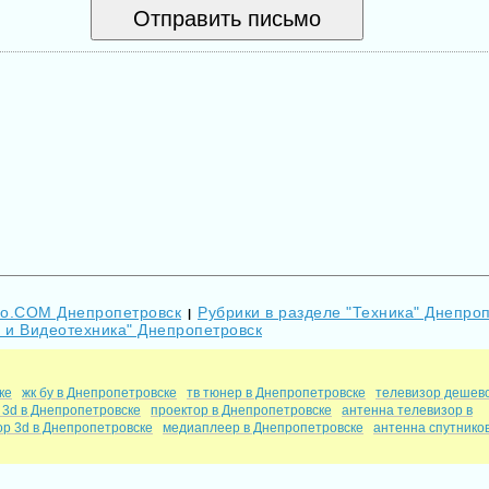
Go.COM Днепропетровск
Рубрики в разделе "Техника" Днепро
|
В и Видеотехника" Днепропетровск
ке
жк бу в Днепропетровске
тв тюнер в Днепропетровске
телевизор дешево
 3d в Днепропетровске
проектор в Днепропетровске
антенна телевизор в
ор 3d в Днепропетровске
медиаплеер в Днепропетровске
антенна спутнико