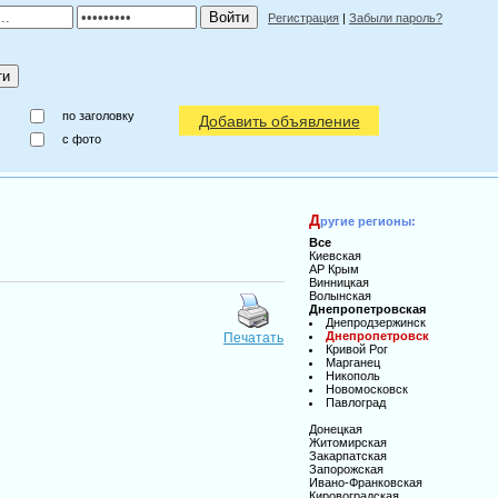
Регистрация
|
Забыли пароль?
по заголовку
Добавить объявление
c фото
Д
ругие регионы:
Все
Киевская
АР Крым
Винницкая
Волынская
Днепропетровская
Днепродзержинск
Днепропетровск
Печатать
Кривой Рог
Марганец
Никополь
Новомосковск
Павлоград
Донецкая
Житомирская
Закарпатская
Запорожская
Ивано-Франковская
Кировоградская