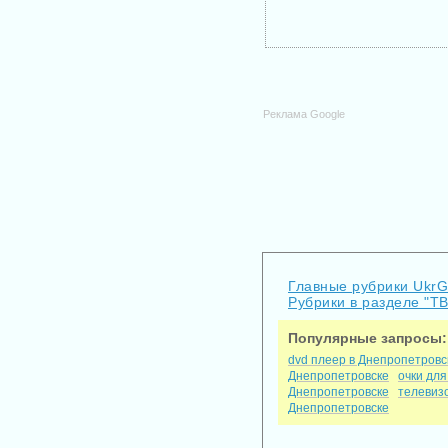
Реклама Google
Главные рубрики Ukr
Рубрики в разделе "Т
Популярные запросы:
dvd плеер в Днепропетровс
Днепропетровске
очки для
Днепропетровске
телевиз
Днепропетровске