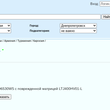
Вход:
Город:
Подкатегория:
ан
/
Армения
/
Туркмения
/
Киргизия
/
а
0D6530WS с поврежденной матрицей LTJ400HV01-L