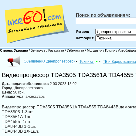
Поиск по объявлениям:
Регион:
Категория:
Страна:
Украина
/
Беларусь
/
Казахстан
/
Узбекистан
/
Молдавия
/
Грузия
/
Азербайдж
Объявления Днепропетровск
-
Техника
-
ТВ и Видеотехник
Видеопроцессор TDA3505 TDA3561A TDA4555
Дата подачи объявления:
2.03.2023 13:02
Город:
Днепропетровск
Цена:
50 грн.
Аппаратура:
аксессуары
Видеопроцессор TDA3505 TDA3561A TDA4555 TDA8443B демонта
TDA3505 1-3шт.
TDA3561A-1шт.
TDA4555- 1шт.
TDA8443B 1-1шт.
TDA8443B 1X-1шт.