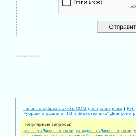
Реклама Google
Главные рубрики UkrGo.COM Днепропетровск
Руб
|
Рубрики в разделе "ТВ и Видеотехника" Днепропетр
Популярные запросы:
тв тюнер в Днепропетровске
жк недорого в Днепропетровске
м
в Днепропетровске
видеокамера в Днепропетровске
телевизо